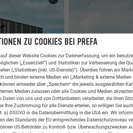
IONEN ZU COOKIES BEI PREFA
auf dieser Website Cookies zur Datenerfassung, um ein benutze
öglichen („Essenziell“) und Statistiken zur Verbesserung der Qua
ellen („Statistiken (inkl. US-Dienste)“). Überdies führen wir Mark
rch und binden externe Medien ein („Marketing & externe Medien (
e können entweder über „Speichern“ die jeweils ausgewählten Ka
ternen Medien zulassen oder alle Cookies und Medien akzeptier
Daten von uns und von Drittanbietern verarbeitet, die ihren Sit
 Ihre Zustimmung für alle Dienste erteilen, so willigen Sie auch
lit. a) DSGVO in die Datenübermittlung in die USA ein. Wir inform
ein den Standards der EU entsprechendes Datenschutzniveau ve
können US-Behörden zu Kontroll- bzw. Überwachungszwecken au