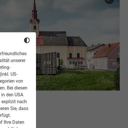
rfreundliches
lität unserer
eting-
inkl. US-
tegorien von
en. Bei diesen
z in den USA
 explizit nach
ieren Sie, dass
rfügt.
f Ihre Daten