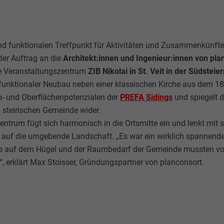
d funktionalen Treffpunkt für Aktivitäten und Zusammenkünfte a
 der Auftrag an die
Architekt:innen und Ingenieur:innen von pla
ue Veranstaltungszentrum
ZIB Nikolai in St. Veit in der Südstei
funktionaler Neubau neben einer klassischen Kirche aus dem 18
rb- und Oberflächenpotenzialen der
PREFA Sidings
und spiegelt 
n steirischen Gemeinde wider.
ntrum fügt sich harmonisch in die Ortsmitte ein und lenkt mit 
 auf die umgebende Landschaft. „Es war ein wirklich spannende
 auf dem Hügel und der Raumbedarf der Gemeinde mussten von 
“, erklärt Max Stoisser, Gründungspartner von planconsort.