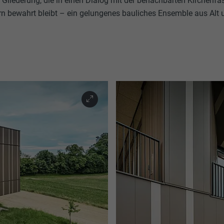
e Gliederung, die in einen Dialog mit der benachbarten Kirchenfa
n bewahrt bleibt – ein gelungenes bauliches Ensemble aus Alt 