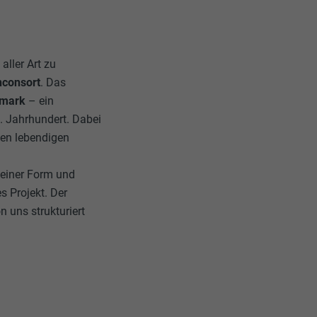
ller Art zu
nconsort
. Das
ermark
– ein
. Jahrhundert. Dabei
den lebendigen
seiner Form und
s Projekt. Der
uns strukturiert