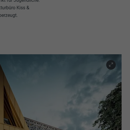
kt für Jugendliche.
turbüro Kiss &
̈berzeugt.