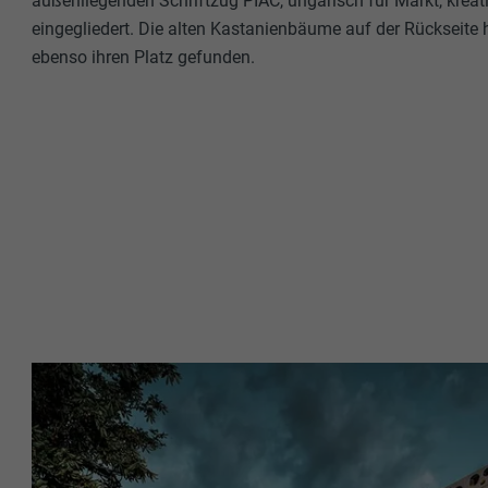
außenliegenden Schriftzug PIAC, ungarisch für Markt, kreat
eingegliedert. Die alten Kastanienbäume auf der Rückseit
ebenso ihren Platz gefunden.