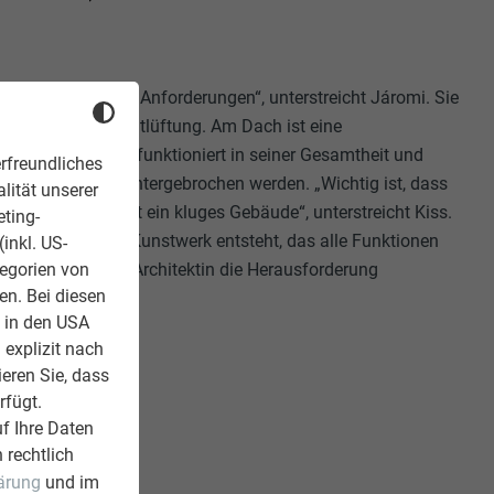
h viele praktische Anforderungen“, unterstreicht Járomi. Sie
müse eine gute Entlüftung. Am Dach ist eine
lliert. Das Objekt funktioniert in seiner Gesamtheit und
rfreundliches
ine Einheiten heruntergebrochen werden. „Wichtig ist, dass
lität unserer
reiben kann. Es ist ein kluges Gebäude“, unterstreicht Kiss.
eting-
nfachen – bis ein Kunstwerk entsteht, das alle Funktionen
inkl. US-
tegorien von
erfüllt“, fasst die Architektin die Herausforderung
en. Bei diesen
z in den USA
 explizit nach
ieren Sie, dass
rfügt.
f Ihre Daten
 rechtlich
ärung
und im