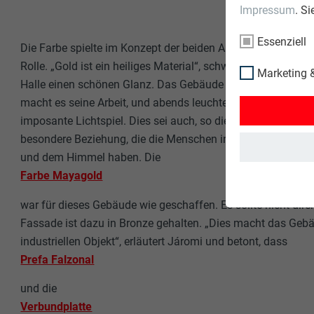
Impressum
. S
Essenziell
Die Farbe spielte im Konzept der beiden Architekten von An
Rolle. „Gold ist ein heiliges Material“, schwärmt Kiss. „In 
Marketing &
Halle einen schönen Glanz. Das Gebäude wacht auf. Es bad
macht es seine Arbeit, und abends leuchtet es wieder“, besc
imposante Lichtspiel. Dies sei auch, so die Architekten, e
besondere Beziehung, die die Menschen in der ungarischen 
und dem Himmel haben. Die
Farbe Mayagold
war für dieses Gebäude wie geschaffen. Es sollte nicht dire
Fassade ist dazu in Bronze gehalten. „Dies macht das Geba
industriellen Objekt“, erläutert Járomi und betont, dass
Prefa Falzonal
und die
Verbundplatte