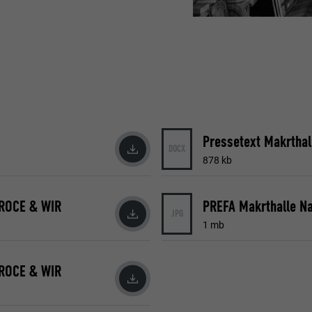
Pressetext Makrthal
DOCX
878 kb
CROCE & WIR
PREFA Makrthalle N
JPG
1 mb
CROCE & WIR