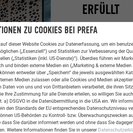
ERFÜLLT
„Eine Markthalle hat auc
IONEN ZU COOKIES BEI PREFA
braucht für Obst und Ge
Photovoltaikanlage insta
auf dieser Website Cookies zur Datenerfassung, um ein benutze
kann ebenso in viele kle
öglichen („Essenziell“) und Statistiken zur Verbesserung der Qua
das Haus sich selbst bet
ellen („Statistiken (inkl. US-Dienste)“). Überdies führen wir Mark
„Architektur muss verei
rch und binden externe Medien ein („Marketing & externe Medien (
e können entweder über „Speichern“ die jeweils ausgewählten Ka
auf eine unsichtbare Art 
ternen Medien zulassen oder alle Cookies und Medien akzeptier
zusammen.
Daten von uns und von Drittanbietern verarbeitet, die ihren Sit
 Ihre Zustimmung für alle Dienste erteilen, so willigen Sie auch
lit. a) DSGVO in die Datenübermittlung in die USA ein. Wir inform
ein den Standards der EU entsprechendes Datenschutzniveau ve
können US-Behörden zu Kontroll- bzw. Überwachungszwecken au
e dass Sie darüber informiert werden und ohne dass Sie dagegen
n. Weitere Informationen finden Sie in unserer
Datenschutzerkl