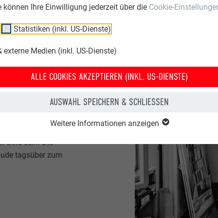
ie können Ihre Einwilligung jederzeit über die
Cookie-Einstellunge
Statistiken (inkl. US-Dienste)
fang an eine tragende
der Morgensonne hat die
 externe Medien (inkl. US-Dienste)
et im Licht, danach
hreibt Járomi das
ALLE COOKIES AKZEPTIEREN (INKL. US-DIENSTE)
ine Hommage an die
Tiefebene mit der Natur
AUSWAHL SPEICHERN & SCHLIESSEN
Weitere Informationen anzeigen
kt Gold sein. Die
̈ude tagsüber zum