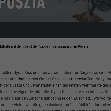
PUSZTA
kthalle mit dem Geist der Agora in der ungarischen Puszta
tekten Gyula Kiss und Irén Járomi haben für Nagykörös eine 
ckelt und damit einen Ort der Gesellschaft erschaffen. Nagykörö
in der Puszta und veranstaltet einen der letzten Viehmärkte des
ös keine eigene Markthalle. Gyula Kiss setzte sich intensiv für 
reieinhalbjährigen Entscheidungsphase den Zuschlag. „Wir wollte
, unsere Vision war die griechische Agora“, erzählt Irén Járom