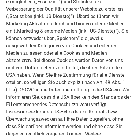
ermöglichen („Essenziell“) und Statistiken zur
So unterschiedlich die beiden Parteien der Häuser sind, so
Verbesserung der Qualität unserer Website zu erstellen
vielschichtig gestalten sich auch die Innenräume. Im
(„Statistiken (inkl. US-Dienste)“). Überdies führen wir
Interieur des Haus West, zum Beispiel, führt sich das
Marketing-Aktivitäten durch und binden externe Medien
farbliche Zusammenspiel aus Holz und weißem Aluminium
ein („Marketing & externe Medien (inkl. US-Dienste)“). Sie
in veränderter Konstellation fort: in den weißen Wänden und
können entweder über „Speichern“ die jeweils
im Fischgrätenparkett in Eiche, der Sichtholzdecke aus
ausgewählten Kategorien von Cookies und externen
Fichte.
Medien zulassen oder alle Cookies und Medien
akzeptieren. Bei diesen Cookies werden Daten von uns
und von Drittanbietern verarbeitet, die ihren Sitz in den
USA haben. Wenn Sie Ihre Zustimmung für alle Dienste
erteilen, so willigen Sie auch explizit nach Art. 49 Abs. 1
lit. a) DSGVO in die Datenübermittlung in die USA ein. Wir
informieren Sie, dass die USA über kein den Standards der
EU entsprechendes Datenschutzniveau verfügt.
Insbesondere können US-Behörden zu Kontroll- bzw.
Überwachungszwecken auf Ihre Daten zugreifen, ohne
dass Sie darüber informiert werden und ohne dass Sie
dagegen rechtlich vorgehen können. Weitere