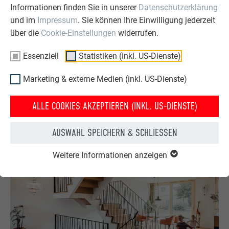
Informationen finden Sie in unserer
Datenschutzerklärung
und im
Impressum
. Sie können Ihre Einwilligung jederzeit
über die
Cookie-Einstellungen
widerrufen.
Essenziell
Statistiken (inkl. US-Dienste)
Sicht auf die giebelständigen Fassaden – das Design zieht
Marketing & externe Medien (inkl. US-Dienste)
sich selbst in den Müllhäuschen fort.
ALLE COOKIES AKZEPTIEREN (INKL. US-DIENSTE)
AUSWAHL SPEICHERN & SCHLIESSEN
Weitere Informationen anzeigen