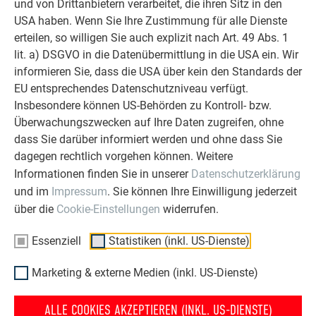
und von Drittanbietern verarbeitet, die ihren Sitz in den
JUNGE ERGÄNZUNG
USA haben. Wenn Sie Ihre Zustimmung für alle Dienste
erteilen, so willigen Sie auch explizit nach Art. 49 Abs. 1
Neben seiner Tätigkeit als Architekt unterrichtet Bernhard
lit. a) DSGVO in die Datenübermittlung in die USA ein. Wir
Schlömicher an der HTBLA Hallstatt, eine Höhere
informieren Sie, dass die USA über kein den Standards der
Technische Lehranstalt für Innenarchitektur und
EU entsprechendes Datenschutzniveau verfügt.
Holztechnologien, wo er auch selbst zur Schule gegangen
Insbesondere können US-Behörden zu Kontroll- bzw.
ist. „Ich bin sehr froh, dass ich mich vor neun Jahren dazu
Überwachungszwecken auf Ihre Daten zugreifen, ohne
entschieden habe, Lehrer für Gestaltung und Konstruktion zu
dass Sie darüber informiert werden und ohne dass Sie
werden“, sagt er. „Es ist wirklich spannend mit jungen Leuten
dagegen rechtlich vorgehen können. Weitere
über verschiedenste Architekturmerkmale zu diskutieren und
Informationen finden Sie in unserer
Datenschutzerklärung
auch gemeinsam Entwürfe zu gestalten.“ Die Schule ist
und im
Impressum
. Sie können Ihre Einwilligung jederzeit
spezialisiert auf Innenarchitektur, beschäftigt sich aber auch
über die
Cookie-Einstellungen
widerrufen.
mit Details aus dem Hochbau, um den Schülern sämtliche
Türen für das Berufsleben offen zu halten. Laut Schlömicher
Essenziell
Statistiken (inkl. US-Dienste)
gehen danach viele in den Designbereich, etwa ein Drittel
bleibt in der Architekturbranche. Auf jeden Fall schätzt er den
Marketing & externe Medien (inkl. US-Dienste)
Austausch mit den Jugendlichen sehr. „Wir setzen uns mit
verschiedensten Themen auseinander und haben auch die
ALLE COOKIES AKZEPTIEREN (INKL. US-DIENSTE)