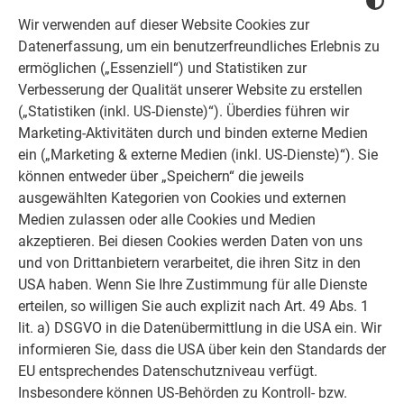
Pressetext Pruggern (PDF)
Wir verwenden auf dieser Website Cookies zur
PDF
585 kb
Datenerfassung, um ein benutzerfreundliches Erlebnis zu
ermöglichen („Essenziell“) und Statistiken zur
Verbesserung der Qualität unserer Website zu erstellen
PREFARENZEN Haus Pruggern (JPG) © Croce & Wir
JPG
(„Statistiken (inkl. US-Dienste)“). Überdies führen wir
300 kb
Marketing-Aktivitäten durch und binden externe Medien
ein („Marketing & externe Medien (inkl. US-Dienste)“). Sie
können entweder über „Speichern“ die jeweils
PREFARENZEN Haus Pruggern (JPG) © Croce & Wir
JPG
ausgewählten Kategorien von Cookies und externen
158 kb
Medien zulassen oder alle Cookies und Medien
akzeptieren. Bei diesen Cookies werden Daten von uns
und von Drittanbietern verarbeitet, die ihren Sitz in den
PREFARENZEN Haus Pruggern (JPG) © Croce & Wir
JPG
USA haben. Wenn Sie Ihre Zustimmung für alle Dienste
419 kb
erteilen, so willigen Sie auch explizit nach Art. 49 Abs. 1
lit. a) DSGVO in die Datenübermittlung in die USA ein. Wir
informieren Sie, dass die USA über kein den Standards der
PREFARENZEN Haus Pruggern (JPG) © Croce & Wir
JPG
EU entsprechendes Datenschutzniveau verfügt.
469 kb
Insbesondere können US-Behörden zu Kontroll- bzw.