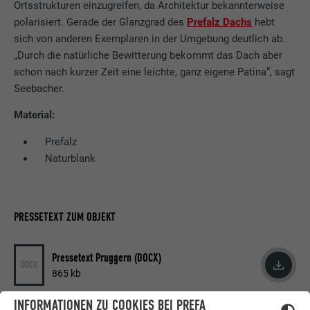
Ortsstrukturen einzugreifen, da Architektur bekannterweise
polarisiert. Gerade der Glanzgrad des
Prefalz Dachs
hebt
sich von anderen Exemplaren in der Umgebung deutlich ab.
„Durch die natürliche Bewitterung bekommt das Dach aber
schon nach kurzer Zeit eine leichte, ganz eigene Patina“, sagt
Seebacher.
Material:
Prefalz
Naturblank
PRESSETEXT ZUM OBJEKT
Pressetext Pruggern (DOCX)
DOCX
865 kb
INFORMATIONEN ZU COOKIES BEI PREFA