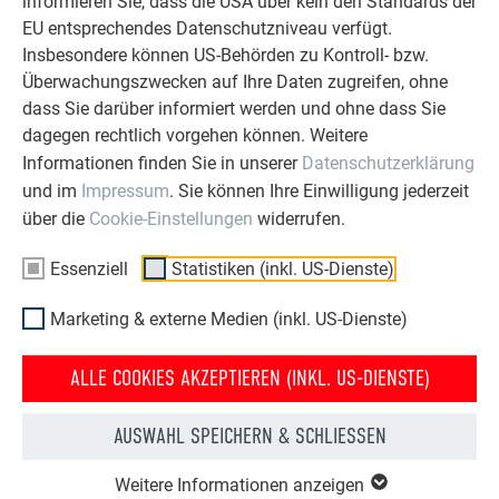
informieren Sie, dass die USA über kein den Standards der
EU entsprechendes Datenschutzniveau verfügt.
Insbesondere können US-Behörden zu Kontroll- bzw.
Überwachungszwecken auf Ihre Daten zugreifen, ohne
Siding/Siding.X Schulungsvideos
dass Sie darüber informiert werden und ohne dass Sie
dagegen rechtlich vorgehen können. Weitere
WEITERLESEN
Informationen finden Sie in unserer
Datenschutzerklärung
und im
Impressum
. Sie können Ihre Einwilligung jederzeit
über die
Cookie-Einstellungen
widerrufen.
Essenziell
Statistiken (inkl. US-Dienste)
ZURÜCK ZUR ÜBERSICHT
Marketing & externe Medien (inkl. US-Dienste)
ALLE COOKIES AKZEPTIEREN (INKL. US-DIENSTE)
ÜBER PREFA
WIR HELFEN IHNEN
AUSWAHL SPEICHERN & SCHLIESSEN
Über uns
Fragen & Antworten
Weitere Informationen anzeigen
Nachhaltigkeit
Prospekte bestellen