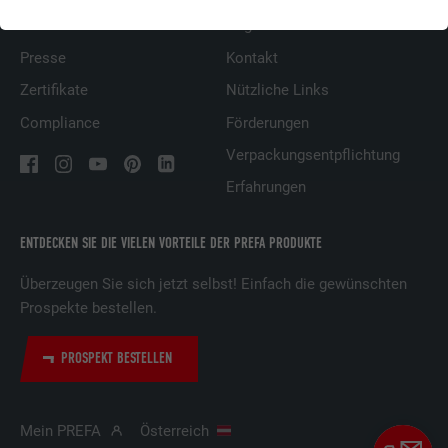
Karriere
Angebot anfordern
Presse
Kontakt
Zertifikate
Nützliche Links
Compliance
Förderungen
Verpackungsentpflichtung
Erfahrungen
ENTDECKEN SIE DIE VIELEN VORTEILE DER PREFA PRODUKTE
Überzeugen Sie sich jetzt selbst! Einfach die gewünschten
Prospekte bestellen.
PROSPEKT BESTELLEN
Mein PREFA
Österreich