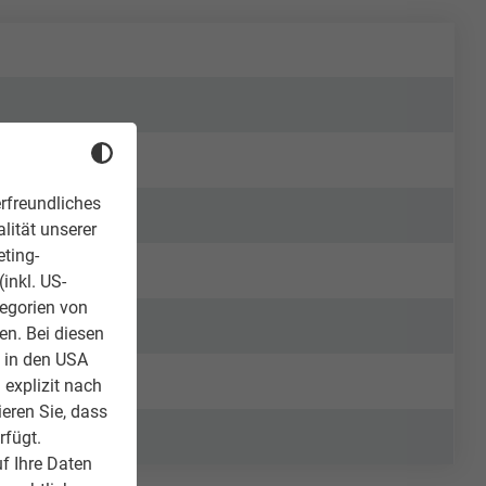
rfreundliches
lität unserer
eting-
inkl. US-
tegorien von
en. Bei diesen
z in den USA
 explizit nach
ieren Sie, dass
rfügt.
f Ihre Daten