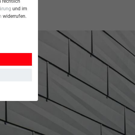
 rechtlich
ärung
und im
n
widerrufen.