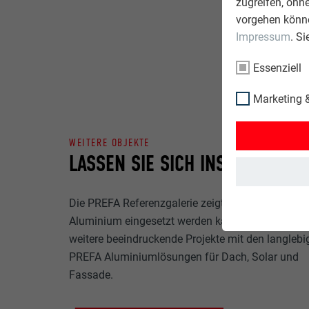
zugreifen, ohn
vorgehen könne
Impressum
. S
Essenziell
Marketing &
WEITERE OBJEKTE
LASSEN SIE SICH INSPIRIEREN
Die PREFA Referenzgalerie zeigt, wie vielseitig
Aluminium eingesetzt werden kann. Entdecken Si
weitere beeindruckende Projekte mit den langlebi
PREFA Aluminiumlösungen für Dach, Solar und
Fassade.