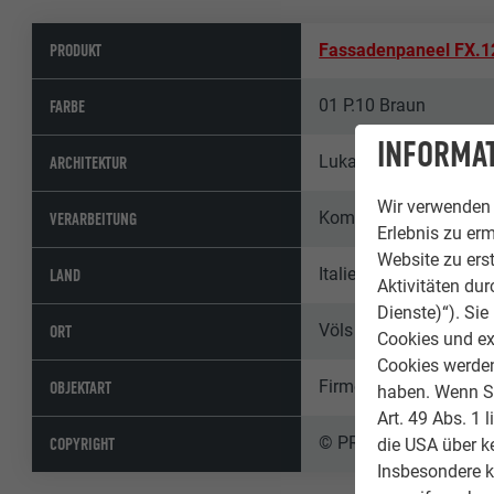
PRODUKT
Fassadenpaneel FX.1
01 P.10 Braun
FARBE
INFORMAT
Lukas Burgauner
ARCHITEKTUR
Wir verwenden 
Kometal GmbH
VERARBEITUNG
Erlebnis zu erm
Website zu erst
Italien
LAND
Aktivitäten du
Dienste)“). Si
Völs am Schlern
ORT
Cookies und ex
Cookies werden 
Firmengebäude, Öffent
OBJEKTART
haben. Wenn Sie
Art. 49 Abs. 1 
© PREFA | Croce & Wir
COPYRIGHT
die USA über k
Insbesondere 