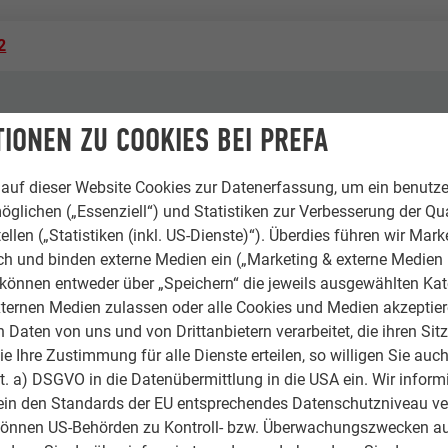
2
IONEN ZU COOKIES BEI PREFA
auf dieser Website Cookies zur Datenerfassung, um ein benutze
öglichen („Essenziell“) und Statistiken zur Verbesserung der Qua
ellen („Statistiken (inkl. US-Dienste)“). Überdies führen wir Mark
rch und binden externe Medien ein („Marketing & externe Medien (
e können entweder über „Speichern“ die jeweils ausgewählten Ka
ternen Medien zulassen oder alle Cookies und Medien akzeptier
Daten von uns und von Drittanbietern verarbeitet, die ihren Sit
liche Gebäude & sonstige Einrichtungen
 Ihre Zustimmung für alle Dienste erteilen, so willigen Sie auch
lit. a) DSGVO in die Datenübermittlung in die USA ein. Wir inform
ein den Standards der EU entsprechendes Datenschutzniveau ve
können US-Behörden zu Kontroll- bzw. Überwachungszwecken au