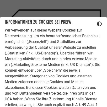
INFORMATIONEN ZU COOKIES BEI PREFA
ZUFRIEDENE KUNDEN
ERFAHRUNGSBERICHTE
Wir verwenden auf dieser Website Cookies zur
Datenerfassung, um ein benutzerfreundliches Erlebnis zu
Ob Bauherr, Sanierer, Verarbeiter oder
ermöglichen („Essenziell“) und Statistiken zur
Architekt - die Zufriedenheit all
Verbesserung der Qualität unserer Website zu erstellen
unserer Kunden liegt uns am Herzen.
(„Statistiken (inkl. US-Dienste)“). Überdies führen wir
Deshalb versuchen wir als PREFA in
Marketing-Aktivitäten durch und binden externe Medien
allen Phasen Ihres Projektes als
ein („Marketing & externe Medien (inkl. US-Dienste)“). Sie
starker Begleiter zur Seite zu stehen.
können entweder über „Speichern“ die jeweils
Überzeugen Sie sich selbst!
ausgewählten Kategorien von Cookies und externen
Medien zulassen oder alle Cookies und Medien
ERFAHRUNGSBERICHTE LESEN
akzeptieren. Bei diesen Cookies werden Daten von uns
und von Drittanbietern verarbeitet, die ihren Sitz in den
USA haben. Wenn Sie Ihre Zustimmung für alle Dienste
erteilen, so willigen Sie auch explizit nach Art. 49 Abs. 1