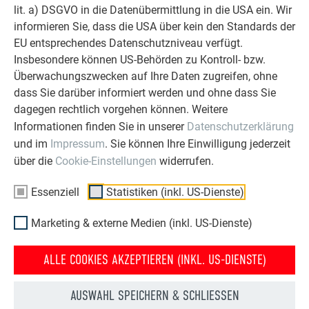
lit. a) DSGVO in die Datenübermittlung in die USA ein. Wir
OBJEKTE VOR UND NACH DER SANIERUNG
informieren Sie, dass die USA über kein den Standards der
PREFA SANIERUNGSGALERIE
EU entsprechendes Datenschutzniveau verfügt.
Insbesondere können US-Behörden zu Kontroll- bzw.
Überwachungszwecken auf Ihre Daten zugreifen, ohne
dass Sie darüber informiert werden und ohne dass Sie
dagegen rechtlich vorgehen können. Weitere
Informationen finden Sie in unserer
Datenschutzerklärung
und im
Impressum
. Sie können Ihre Einwilligung jederzeit
über die
Cookie-Einstellungen
widerrufen.
Essenziell
Statistiken (inkl. US-Dienste)
Marketing & externe Medien (inkl. US-Dienste)
ALLE COOKIES AKZEPTIEREN (INKL. US-DIENSTE)
HAUS NACH DER
HAUS VOR DER
AUSWAHL SPEICHERN & SCHLIESSEN
DACHSANIERUNG MIT DER
DACHSANIERUNG MIT PREFA