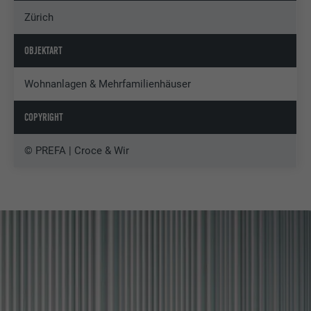
Zürich
OBJEKTART
Wohnanlagen & Mehrfamilienhäuser
COPYRIGHT
© PREFA | Croce & Wir