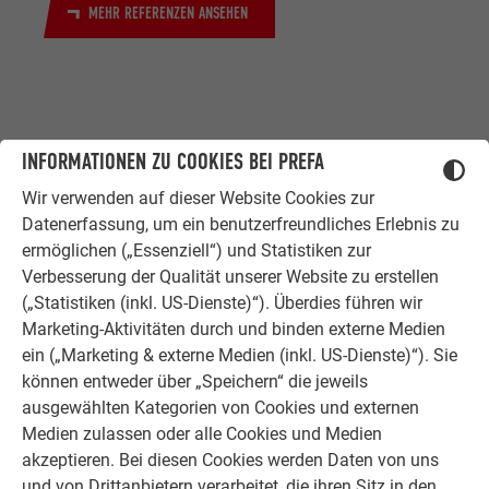
MEHR REFERENZEN ANSEHEN
INFORMATIONEN ZU COOKIES BEI PREFA
Wir verwenden auf dieser Website Cookies zur
Datenerfassung, um ein benutzerfreundliches Erlebnis zu
ZUFRIEDENE KUNDEN
ermöglichen („Essenziell“) und Statistiken zur
ERFAHRUNGSBERICHTE
Verbesserung der Qualität unserer Website zu erstellen
Ob Bauherr, Sanierer, Verarbeiter oder
(„Statistiken (inkl. US-Dienste)“). Überdies führen wir
Architekt - die Zufriedenheit all
Marketing-Aktivitäten durch und binden externe Medien
unserer Kunden liegt uns am Herzen.
ein („Marketing & externe Medien (inkl. US-Dienste)“). Sie
Deshalb versuchen wir als PREFA in
können entweder über „Speichern“ die jeweils
allen Phasen Ihres Projektes als
ausgewählten Kategorien von Cookies und externen
starker Begleiter zur Seite zu stehen.
Medien zulassen oder alle Cookies und Medien
Überzeugen Sie sich selbst!
akzeptieren. Bei diesen Cookies werden Daten von uns
und von Drittanbietern verarbeitet, die ihren Sitz in den