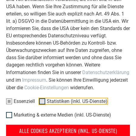
ERFAHRUNGSBERICHTE LESEN
USA haben. Wenn Sie Ihre Zustimmung für alle Dienste
erteilen, so willigen Sie auch explizit nach Art. 49 Abs. 1
lit. a) DSGVO in die Datenübermittlung in die USA ein. Wir
informieren Sie, dass die USA über kein den Standards der
EU entsprechendes Datenschutzniveau verfügt.
Insbesondere können US-Behörden zu Kontroll- bzw.
OBJEKTE VOR UND NACH DER SANIERUNG
Überwachungszwecken auf Ihre Daten zugreifen, ohne
PREFA SANIERUNGSGALERIE
dass Sie darüber informiert werden und ohne dass Sie
dagegen rechtlich vorgehen können. Weitere
Informationen finden Sie in unserer
Datenschutzerklärung
und im
Impressum
. Sie können Ihre Einwilligung jederzeit
über die
Cookie-Einstellungen
widerrufen.
Essenziell
Statistiken (inkl. US-Dienste)
Marketing & externe Medien (inkl. US-Dienste)
ALLE COOKIES AKZEPTIEREN (INKL. US-DIENSTE)