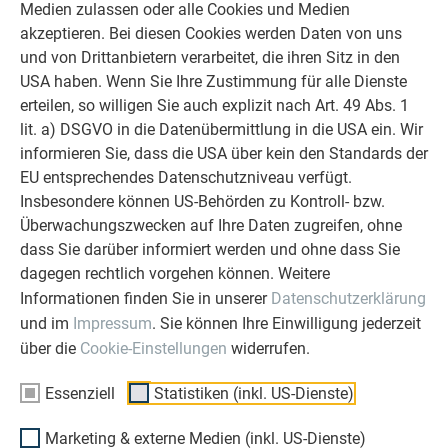
Medien zulassen oder alle Cookies und Medien
Deshalb versuchen wir als PREFA in
akzeptieren. Bei diesen Cookies werden Daten von uns
allen Phasen Ihres Projektes als
und von Drittanbietern verarbeitet, die ihren Sitz in den
starker Begleiter zur Seite zu stehen.
USA haben. Wenn Sie Ihre Zustimmung für alle Dienste
Überzeugen Sie sich selbst!
erteilen, so willigen Sie auch explizit nach Art. 49 Abs. 1
lit. a) DSGVO in die Datenübermittlung in die USA ein. Wir
ERFAHRUNGSBERICHTE LESEN
informieren Sie, dass die USA über kein den Standards der
EU entsprechendes Datenschutzniveau verfügt.
Insbesondere können US-Behörden zu Kontroll- bzw.
Überwachungszwecken auf Ihre Daten zugreifen, ohne
dass Sie darüber informiert werden und ohne dass Sie
OBJEKTE VOR UND NACH DER SANIERUNG
dagegen rechtlich vorgehen können. Weitere
PREFA SANIERUNGSGALERIE
Informationen finden Sie in unserer
Datenschutzerklärung
und im
Impressum
. Sie können Ihre Einwilligung jederzeit
über die
Cookie-Einstellungen
widerrufen.
Essenziell
Statistiken (inkl. US-Dienste)
Marketing & externe Medien (inkl. US-Dienste)