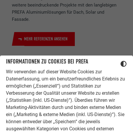
weitere beeindruckende Projekte mit den langlebigen
PREFA Aluminiumlösungen für Dach, Solar und
Fassade.
MEHR REFERENZEN ANSEHEN
INFORMATIONEN ZU COOKIES BEI PREFA
Wir verwenden auf dieser Website Cookies zur
Datenerfassung, um ein benutzerfreundliches Erlebnis zu
ermöglichen („Essenziell“) und Statistiken zur
Verbesserung der Qualität unserer Website zu erstellen
ZUFRIEDENE KUNDEN
(„Statistiken (inkl. US-Dienste)“). Überdies führen wir
ERFAHRUNGSBERICHTE
Marketing-Aktivitäten durch und binden externe Medien
ein („Marketing & externe Medien (inkl. US-Dienste)“). Sie
Ob Bauherr, Sanierer, Verarbeiter oder
können entweder über „Speichern“ die jeweils
Architekt - die Zufriedenheit all
ausgewählten Kategorien von Cookies und externen
unserer Kunden liegt uns am Herzen.