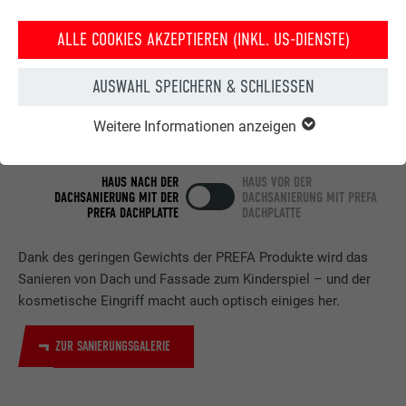
ALLE COOKIES AKZEPTIEREN (INKL. US-DIENSTE)
AUSWAHL SPEICHERN & SCHLIESSEN
Weitere Informationen anzeigen
HAUS NACH DER
HAUS VOR DER
DACHSANIERUNG MIT DER
DACHSANIERUNG MIT PREFA
PREFA DACHPLATTE
DACHPLATTE
Dank des geringen Gewichts der PREFA Produkte wird das
Sanieren von Dach und Fassade zum Kinderspiel – und der
kosmetische Eingriff macht auch optisch einiges her.
ZUR SANIERUNGSGALERIE