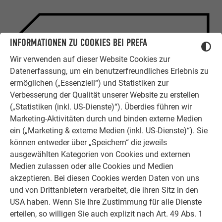
INFORMATIONEN ZU COOKIES BEI PREFA
ZUFRIEDENE KUNDEN
ERFAHRUNGSBERICHTE
Wir verwenden auf dieser Website Cookies zur
Datenerfassung, um ein benutzerfreundliches Erlebnis zu
Ob Bauherr, Sanierer, Verarbeiter oder
ermöglichen („Essenziell“) und Statistiken zur
Architekt - die Zufriedenheit all
Verbesserung der Qualität unserer Website zu erstellen
unserer Kunden liegt uns am Herzen.
(„Statistiken (inkl. US-Dienste)“). Überdies führen wir
Deshalb versuchen wir als PREFA in
Marketing-Aktivitäten durch und binden externe Medien
allen Phasen Ihres Projektes als
ein („Marketing & externe Medien (inkl. US-Dienste)“). Sie
starker Begleiter zur Seite zu stehen.
können entweder über „Speichern“ die jeweils
Überzeugen Sie sich selbst!
ausgewählten Kategorien von Cookies und externen
Medien zulassen oder alle Cookies und Medien
ERFAHRUNGSBERICHTE LESEN
akzeptieren. Bei diesen Cookies werden Daten von uns
und von Drittanbietern verarbeitet, die ihren Sitz in den
USA haben. Wenn Sie Ihre Zustimmung für alle Dienste
erteilen, so willigen Sie auch explizit nach Art. 49 Abs. 1