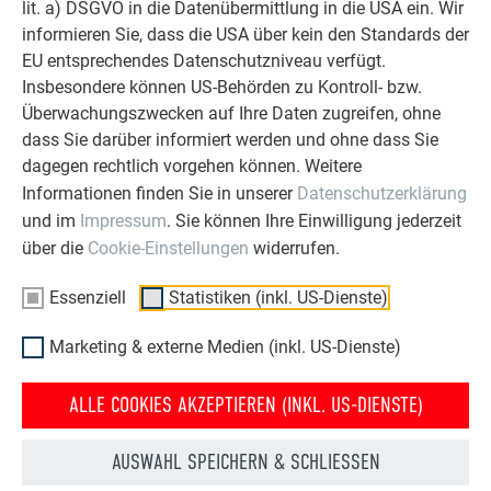
lit. a) DSGVO in die Datenübermittlung in die USA ein. Wir
OBJEKTE VOR UND NACH DER SANIERUNG
informieren Sie, dass die USA über kein den Standards der
PREFA SANIERUNGSGALERIE
EU entsprechendes Datenschutzniveau verfügt.
Insbesondere können US-Behörden zu Kontroll- bzw.
Überwachungszwecken auf Ihre Daten zugreifen, ohne
dass Sie darüber informiert werden und ohne dass Sie
dagegen rechtlich vorgehen können. Weitere
Informationen finden Sie in unserer
Datenschutzerklärung
und im
Impressum
. Sie können Ihre Einwilligung jederzeit
über die
Cookie-Einstellungen
widerrufen.
Essenziell
Statistiken (inkl. US-Dienste)
Marketing & externe Medien (inkl. US-Dienste)
ALLE COOKIES AKZEPTIEREN (INKL. US-DIENSTE)
HAUS NACH DER
HAUS VOR DER
AUSWAHL SPEICHERN & SCHLIESSEN
DACHSANIERUNG MIT DER
DACHSANIERUNG MIT PREFA
PREFA DACHPLATTE
DACHPLATTE