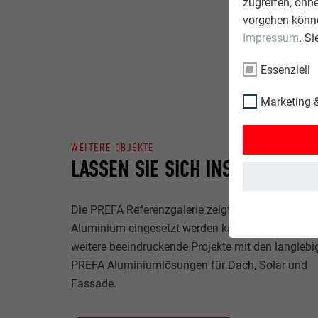
zugreifen, ohn
vorgehen könne
Impressum
. S
Essenziell
Marketing &
WEITERE OBJEKTE
LASSEN SIE SICH INSPIRIEREN
Die PREFA Referenzgalerie zeigt, wie vielseitig
Aluminium eingesetzt werden kann. Entdecken Si
weitere beeindruckende Projekte mit den langlebi
PREFA Aluminiumlösungen für Dach, Solar und
Fassade.