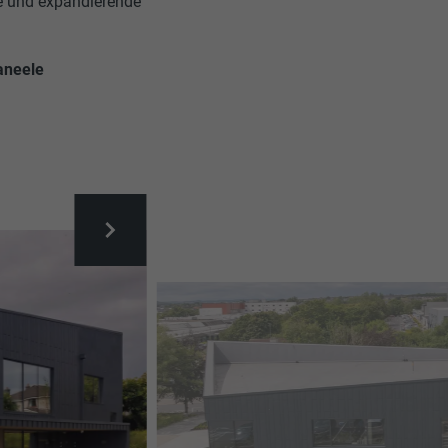
te und expandierende
aneele