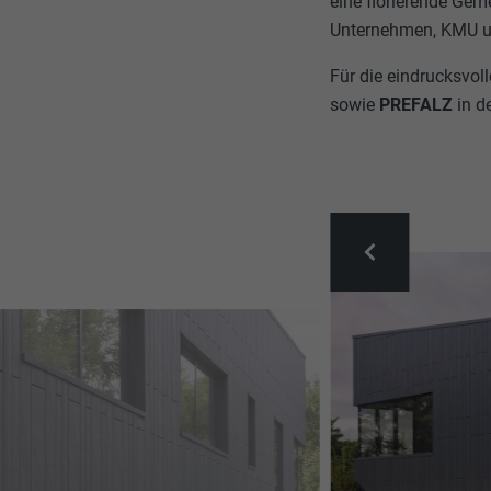
eine florierende Gem
Unternehmen, KMU u
Für die eindrucksvo
sowie
PREFALZ
in d