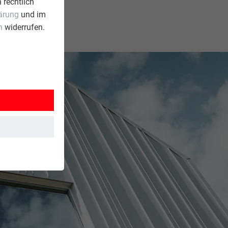
 rechtlich
ärung
und im
n
widerrufen.