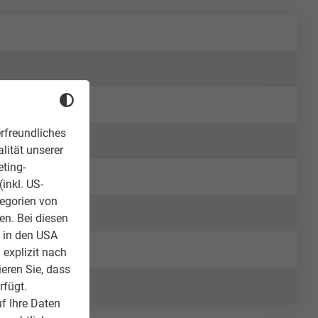
rfreundliches
lität unserer
eting-
inkl. US-
tegorien von
en. Bei diesen
z in den USA
 explizit nach
ieren Sie, dass
rfügt.
f Ihre Daten