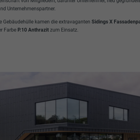
einschaft von Mitgliedern, darunter Unternehmer, neu gegründe
nd Unternehmenspartner.
lle Gebäudehülle kamen die extravaganten
Sidings X
Fassadenp
er Farbe
P.10 Anthrazit
zum Einsatz.