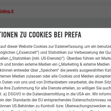
Siding.X
IONEN ZU COOKIES BEI PREFA
o Galway, Republic Of Ireland.
auf dieser Website Cookies zur Datenerfassung, um ein benutze
ems Ltd, Co Mayo, Republic Of Ireland
öglichen („Essenziell“) und Statistiken zur Verbesserung der Qua
ellen („Statistiken (inkl. US-Dienste)“). Überdies führen wir Mark
rch und binden externe Medien ein („Marketing & externe Medien (
e können entweder über „Speichern“ die jeweils ausgewählten Ka
ternen Medien zulassen oder alle Cookies und Medien akzeptier
Daten von uns und von Drittanbietern verarbeitet, die ihren Sit
 & sonstige Einrichtungen
 Ihre Zustimmung für alle Dienste erteilen, so willigen Sie auch
lit. a) DSGVO in die Datenübermittlung in die USA ein. Wir inform
ography
ein den Standards der EU entsprechendes Datenschutzniveau ve
können US-Behörden zu Kontroll- bzw. Überwachungszwecken au