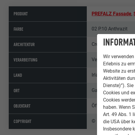
PRODUKT
PREFALZ Fassade
,
02 P.10 Anthrazit
FARBE
INFORMAT
Cronin Architects, C
ARCHITEKTUR
Wir verwenden 
Vertex Roofing Syst
VERARBEITUNG
Erlebnis zu erm
Website zu erst
Irland
LAND
Aktivitäten du
Dienste)“). Si
Galway
ORT
Cookies und ex
Cookies werden 
Öffentliche Gebäude
OBJEKTART
haben. Wenn Sie
Art. 49 Abs. 1 
© Paul Moore Phot
COPYRIGHT
die USA über k
Insbesondere 