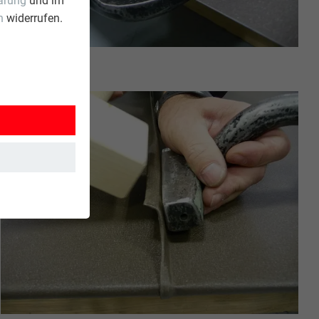
ärung
und im
n
widerrufen.