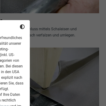
5.
Den Traufenabschluss mittels Schaleisen und
Holzhammer einfach verfalzen und umlegen.
rfreundliches
lität unserer
eting-
inkl. US-
tegorien von
en. Bei diesen
z in den USA
 explizit nach
ieren Sie, dass
rfügt.
f Ihre Daten
 rechtlich