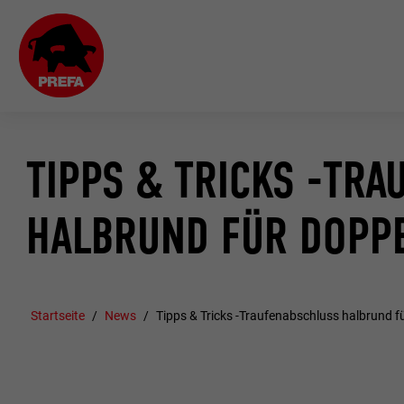
TIPPS & TRICKS -TR
HALBRUND FÜR DOPP
Startseite
News
Tipps & Tricks -Traufenabschluss halbrund f