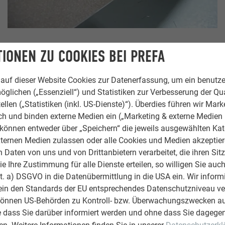
IONEN ZU COOKIES BEI PREFA
auf dieser Website Cookies zur Datenerfassung, um ein benutze
öglichen („Essenziell“) und Statistiken zur Verbesserung der Qua
ellen („Statistiken (inkl. US-Dienste)“). Überdies führen wir Mark
rch und binden externe Medien ein („Marketing & externe Medien (
e können entweder über „Speichern“ die jeweils ausgewählten Ka
ternen Medien zulassen oder alle Cookies und Medien akzeptier
Daten von uns und von Drittanbietern verarbeitet, die ihren Sit
 Ihre Zustimmung für alle Dienste erteilen, so willigen Sie auch
lit. a) DSGVO in die Datenübermittlung in die USA ein. Wir inform
ein den Standards der EU entsprechendes Datenschutzniveau ve
können US-Behörden zu Kontroll- bzw. Überwachungszwecken au
e dass Sie darüber informiert werden und ohne dass Sie dagegen