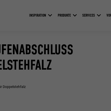
INSPIRATION
PRODUKTE
SERVICES
VO
AUFENABSCHLUSS
ELSTEHFALZ
ür Doppelstehfalz