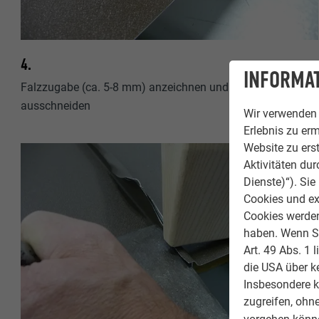
4.
INFORMAT
Falzzugabe (ca. 5-8 mm) anzeichnen und wiederum
ausschneiden
Wir verwenden 
Erlebnis zu erm
Website zu erst
Aktivitäten du
Dienste)“). Si
Cookies und ex
Cookies werden 
haben. Wenn Sie
Art. 49 Abs. 1 
die USA über k
Insbesondere 
zugreifen, ohn