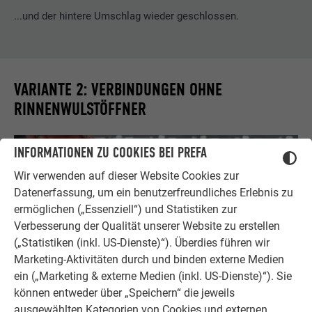
...und der hintere Umschlag wieder geschlossen.
VARIANTE 2: VERBINDUNGEN OHNE
RINNENWULSTÖFFNER
INFORMATIONEN ZU COOKIES BEI PREFA
Wir verwenden auf dieser Website Cookies zur
Datenerfassung, um ein benutzerfreundliches Erlebnis zu
ermöglichen („Essenziell“) und Statistiken zur
Verbesserung der Qualität unserer Website zu erstellen
(„Statistiken (inkl. US-Dienste)“). Überdies führen wir
Marketing-Aktivitäten durch und binden externe Medien
ein („Marketing & externe Medien (inkl. US-Dienste)“). Sie
können entweder über „Speichern“ die jeweils
ausgewählten Kategorien von Cookies und externen