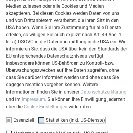
Schritt 1
Medien zulassen oder alle Cookies und Medien
Um die Verbindung ohne Rinnenwulstöffner herstellen zu
akzeptieren. Bei diesen Cookies werden Daten von uns
können,...
und von Drittanbietern verarbeitet, die ihren Sitz in den
USA haben. Wenn Sie Ihre Zustimmung für alle Dienste
erteilen, so willigen Sie auch explizit nach Art. 49 Abs. 1
lit. a) DSGVO in die Datenübermittlung in die USA ein. Wir
informieren Sie, dass die USA über kein den Standards der
EU entsprechendes Datenschutzniveau verfügt.
Insbesondere können US-Behörden zu Kontroll- bzw.
Überwachungszwecken auf Ihre Daten zugreifen, ohne
dass Sie darüber informiert werden und ohne dass Sie
dagegen rechtlich vorgehen können. Weitere
Informationen finden Sie in unserer
Datenschutzerklärung
und im
Impressum
. Sie können Ihre Einwilligung jederzeit
Schritt 2
über die
Cookie-Einstellungen
widerrufen.
...wird der darunter liegende Kastenrinnenwulst 60 mm
Essenziell
Statistiken (inkl. US-Dienste)
verlaufend freigestellt.