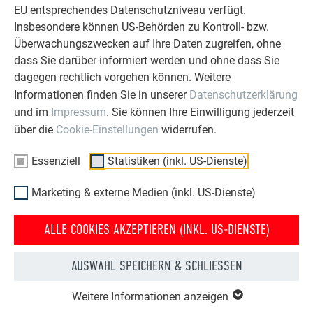
EU entsprechendes Datenschutzniveau verfügt.
an die PREFA Kleinformat-Dacheindeckung wurde von PREFA
Insbesondere können US-Behörden zu Kontroll- bzw.
in Zusammenarbeit mit den
Arbeitsschutz-Experten von
Überwachungszwecken auf Ihre Daten zugreifen, ohne
INNOTECH®
entwickelt. Sie erfolgt mittels der bewährten
dass Sie darüber informiert werden und ohne dass Sie
Fußteile und ermöglicht somit eine rasche und fachgerechte
dagegen rechtlich vorgehen können. Weitere
Montage. In Kombination mit Einzelanschlagpunkten bildet
es das passende Sicherungssystem speziell für
Informationen finden Sie in unserer
Datenschutzerklärung
Solaranlagen. Die komplette Anschlageinrichtung ist nach
und im
Impressum
. Sie können Ihre Einwilligung jederzeit
EN 795 Typ A und D geprüft
und für die
Sicherung von zwei
über die
Cookie-Einstellungen
widerrufen.
Personen
ausgelegt.
Essenziell
Statistiken (inkl. US-Dienste)
Marketing & externe Medien (inkl. US-Dienste)
ALLE COOKIES AKZEPTIEREN (INKL. US-DIENSTE)
AUSWAHL SPEICHERN & SCHLIESSEN
Weitere Informationen anzeigen