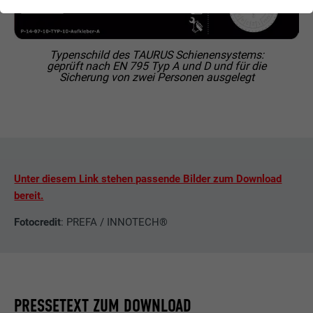
Typenschild des TAURUS Schienensystems:
geprüft nach EN 795 Typ A und D und für die
Sicherung von zwei Personen ausgelegt
Unter diesem Link stehen passende Bilder zum Download
bereit.
Fotocredit
: PREFA / INNOTECH®
PRESSETEXT ZUM DOWNLOAD