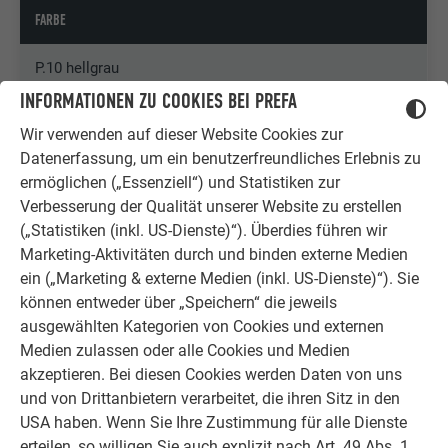
FARBE
P.10 hellgrau
INFORMATIONEN ZU COOKIES BEI PREFA
ARCHITEKTUR
Wir verwenden auf dieser Website Cookies zur
Datenerfassung, um ein benutzerfreundliches Erlebnis zu
LusinArchitektur
ermöglichen („Essenziell“) und Statistiken zur
Verbesserung der Qualität unserer Website zu erstellen
VERARBEITUNG
(„Statistiken (inkl. US-Dienste)“). Überdies führen wir
Marketing-Aktivitäten durch und binden externe Medien
Marco RiemeltDachdecker GmbH
ein („Marketing & externe Medien (inkl. US-Dienste)“). Sie
können entweder über „Speichern“ die jeweils
ausgewählten Kategorien von Cookies und externen
Medien zulassen oder alle Cookies und Medien
akzeptieren. Bei diesen Cookies werden Daten von uns
und von Drittanbietern verarbeitet, die ihren Sitz in den
USA haben. Wenn Sie Ihre Zustimmung für alle Dienste
erteilen, so willigen Sie auch explizit nach Art. 49 Abs. 1