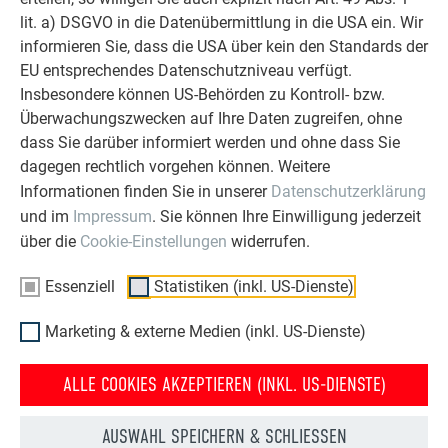
lit. a) DSGVO in die Datenübermittlung in die USA ein. Wir
informieren Sie, dass die USA über kein den Standards der
EU entsprechendes Datenschutzniveau verfügt.
Insbesondere können US-Behörden zu Kontroll- bzw.
Überwachungszwecken auf Ihre Daten zugreifen, ohne
dass Sie darüber informiert werden und ohne dass Sie
Kostenlos PREFA Prospekte bestellen
dagegen rechtlich vorgehen können. Weitere
Dach, Fassade, Solar, Dachentwässerung &
Informationen finden Sie in unserer
Datenschutzerklärung
Hochwasserschutz – mit PREFA Produkten aus Aluminium
und im
Impressum
. Sie können Ihre Einwilligung jederzeit
sieht Ihr Haus nicht nur gut aus, sondern ist auch bestens
über die
Cookie-Einstellungen
widerrufen.
geschützt!
Essenziell
Statistiken (inkl. US-Dienste)
KOSTENLOS PROSPEKTE BESTELLEN
Marketing & externe Medien (inkl. US-Dienste)
ALLE COOKIES AKZEPTIEREN (INKL. US-DIENSTE)
AUSWAHL SPEICHERN & SCHLIESSEN