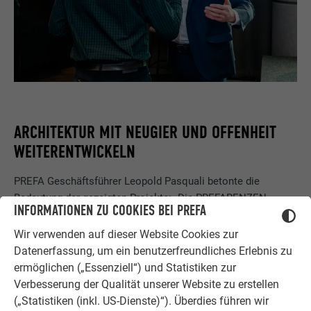
ARCHITEKTUR MIT NEUGIER UND OFFENHEIT
WEITERENTWICKELN
PREFA Geschäftsführer Leopold Pasquali betonte die
Bedeutung der gezeigten Projekte: „Die PREFARENZEN
INFORMATIONEN ZU COOKIES BEI PREFA
zeigen jedes Jahr, wie vielfältig und kreativ Architektur sein
kann. So auch die Objekte 2026, sie verbinden
Wir verwenden auf dieser Website Cookies zur
handwerkliches Geschick mit starken Ideen
. Für PREFA ist
Datenerfassung, um ein benutzerfreundliches Erlebnis zu
wichtig, solche Projekte sichtbar zu machen!“ Jürgen
ermöglichen („Essenziell“) und Statistiken zur
Jungmair, Marketingleiter International, rief indes zur aktiven
Verbesserung der Qualität unserer Website zu erstellen
Teilnahme auf: „Die PREFARENZEN schaffen
Raum für
(„Statistiken (inkl. US-Dienste)“). Überdies führen wir