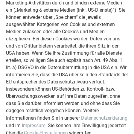
Inspiration und für den Austausch
zwischen Architekten,
Marketing-Aktivitäten durch und binden externe Medien
Planern, Verarbeitern und Designinteressierten, die mit
ein („Marketing & externe Medien (inkl. US-Dienste)“). Sie
Neugier und Offenheit voranschreiten möchten. Jede neue
können entweder über „Speichern“ die jeweils
Verbindung stärkt diese wertvolle Interaktion. Ich lade alle
ausgewählten Kategorien von Cookies und externen
herzlich ein, ihre Projekte einzureichen und Teil dieser
Medien zulassen oder alle Cookies und Medien
Gemeinschaft zu werden.“
akzeptieren. Bei diesen Cookies werden Daten von uns
und von Drittanbietern verarbeitet, die ihren Sitz in den
USA haben. Wenn Sie Ihre Zustimmung für alle Dienste
erteilen, so willigen Sie auch explizit nach Art. 49 Abs. 1
lit. a) DSGVO in die Datenübermittlung in die USA ein. Wir
informieren Sie, dass die USA über kein den Standards der
EU entsprechendes Datenschutzniveau verfügt.
Insbesondere können US-Behörden zu Kontroll- bzw.
Überwachungszwecken auf Ihre Daten zugreifen, ohne
dass Sie darüber informiert werden und ohne dass Sie
dagegen rechtlich vorgehen können. Weitere
Informationen finden Sie in unserer
Datenschutzerklärung
und im
Impressum
. Sie können Ihre Einwilligung jederzeit
über die
Cookie-Einstellungen
widerrufen.