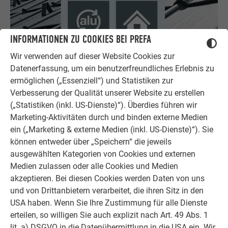
INFORMATIONEN ZU COOKIES BEI PREFA
Wir verwenden auf dieser Website Cookies zur
Langlebig, vielfältig, 100% recycelbar
Datenerfassung, um ein benutzerfreundliches Erlebnis zu
ermöglichen („Essenziell“) und Statistiken zur
Aluminium ist witterungsbeständig, leicht und flexibel zu
Verbesserung der Qualität unserer Website zu erstellen
verarbeiten und daher der optimale Werkstoff für Bauherren
(„Statistiken (inkl. US-Dienste)“). Überdies führen wir
und Sanierer.
Marketing-Aktivitäten durch und binden externe Medien
ein („Marketing & externe Medien (inkl. US-Dienste)“). Sie
VORTEILE DES BAUSTOFFS ALUMINIUM ENTDECKEN
können entweder über „Speichern“ die jeweils
ausgewählten Kategorien von Cookies und externen
Medien zulassen oder alle Cookies und Medien
akzeptieren. Bei diesen Cookies werden Daten von uns
und von Drittanbietern verarbeitet, die ihren Sitz in den
USA haben. Wenn Sie Ihre Zustimmung für alle Dienste
erteilen, so willigen Sie auch explizit nach Art. 49 Abs. 1
lit. a) DSGVO in die Datenübermittlung in die USA ein. Wir