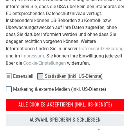
informieren Sie, dass die USA über kein den Standards der
EU entsprechendes Datenschutzniveau verfügt.
Insbesondere können US-Behörden zu Kontroll- bzw.
Überwachungszwecken auf Ihre Daten zugreifen, ohne
dass Sie darüber informiert werden und ohne dass Sie
Ewig währt am Längsten
dagegen rechtlich vorgehen können. Weitere
Aluminium beweist Qualität - ein Leben lang. Daher geben wir
Informationen finden Sie in unserer
Datenschutzerklärung
auf unsere Produkte bis zu 40 Jahre Farb- und
und im
Impressum
. Sie können Ihre Einwilligung jederzeit
Materialgarantie bzw. 25 Jahre Leistungsgarantie. Vertrauen
über die
Cookie-Einstellungen
widerrufen.
Sie auf die Sicherheit und Beständigkeit vom PREFA
Produktsortiment!
Essenziell
Statistiken (inkl. US-Dienste)
INFOS ZUR PREFA GARANTIE
Marketing & externe Medien (inkl. US-Dienste)
ALLE COOKIES AKZEPTIEREN (INKL. US-DIENSTE)
AUSWAHL SPEICHERN & SCHLIESSEN