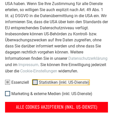
USA haben. Wenn Sie Ihre Zustimmung für alle Dienste
erteilen, so willigen Sie auch explizit nach Art. 49 Abs. 1
lit. a) DSGVO in die Datenübermittlung in die USA ein. Wir
informieren Sie, dass die USA über kein den Standards der
EU entsprechendes Datenschutzniveau verfügt.
Insbesondere können US-Behörden zu Kontroll- bzw.
Überwachungszwecken auf Ihre Daten zugreifen, ohne
dass Sie darüber informiert werden und ohne dass Sie
dagegen rechtlich vorgehen können. Weitere
Informationen finden Sie in unserer
Datenschutzerklärung
Ewig währt am Längsten
und im
Impressum
. Sie können Ihre Einwilligung jederzeit
Aluminium beweist Qualität - ein Leben lang. Daher geben wir
über die
Cookie-Einstellungen
widerrufen.
auf unsere Produkte bis zu 40 Jahre Farb- und
Essenziell
Statistiken (inkl. US-Dienste)
Materialgarantie bzw. 25 Jahre Leistungsgarantie. Vertrauen
Sie auf die Sicherheit und Beständigkeit vom PREFA
Marketing & externe Medien (inkl. US-Dienste)
Produktsortiment!
ALLE COOKIES AKZEPTIEREN (INKL. US-DIENSTE)
INFOS ZUR PREFA GARANTIE