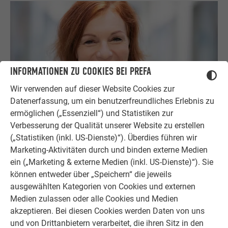
INFORMATIONEN ZU COOKIES BEI PREFA
Wir verwenden auf dieser Website Cookies zur
Datenerfassung, um ein benutzerfreundliches Erlebnis zu
ermöglichen („Essenziell“) und Statistiken zur
Verbesserung der Qualität unserer Website zu erstellen
Wenden Sie sich an unsere Experten
(„Statistiken (inkl. US-Dienste)“). Überdies führen wir
Sie haben Fragen? Die PREFA Experten stehen Ihnen mit Rat
Marketing-Aktivitäten durch und binden externe Medien
und Tat zur Seite. Einfach anrufen oder eine E-Mail
ein („Marketing & externe Medien (inkl. US-Dienste)“). Sie
schreiben.
können entweder über „Speichern“ die jeweils
ausgewählten Kategorien von Cookies und externen
ANSPRECHPARTNER FINDEN
Medien zulassen oder alle Cookies und Medien
akzeptieren. Bei diesen Cookies werden Daten von uns
und von Drittanbietern verarbeitet, die ihren Sitz in den