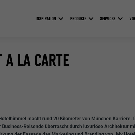
INSPIRATION
PRODUKTE
SERVICES
VO
 A LA CARTE
Hotelhimmel macht rund 20 Kilometer von München Karriere. 
 Business-Reisende überrascht durch luxuriöse Architektur mit
Wirkung der Fassade das Marketing und Branding von „My Hote