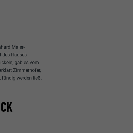
nhard Maier-
tt des Hauses
wickeln, gab es vom
erklärt Zimmerhofer,
 fündig werden ließ.
UCK