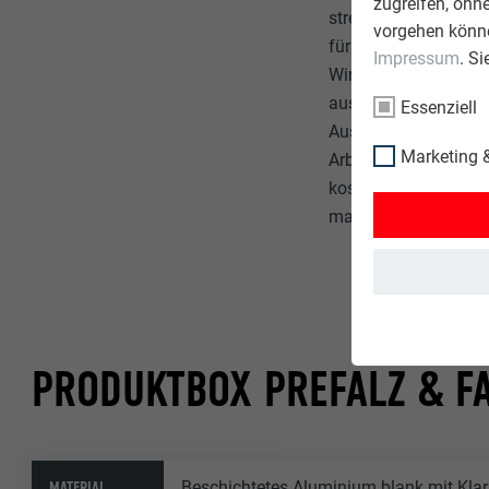
zugreifen, ohn
stressigen Tag.„Low
vorgehen könne
für Architektur und 
Impressum
. S
Wirtschaftlichkeit u
ausgestattet, dafür 
Essenziell
Ausstattung und eine
Marketing &
Arbeit zu fokussier
kostengünstige smar
man hartes Geschäf
PRODUKTBOX PREFALZ & F
MATERIAL
Beschichtetes Aluminium blank mit Klar