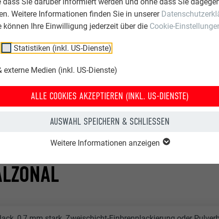
e dass Sie darüber informiert werden und ohne dass Sie dagegen
-Budget-Hotels bieten minimalen Service und haben mehrheitlic
n. Weitere Informationen finden Sie in unserer
Datenschutzerkl
Design. „My Hotel“ beweist eine gelungene Verbindung aus Archit
ie können Ihre Einwilligung jederzeit über die
Cookie-Einstellunge
nd Marketing“, sagt Maier-Trommeter. Deshalb sind die 16 m²-Z
punkten multifunktionale Büroräume und Meeting-Einheiten mit 
Statistiken (inkl. US-Dienste)
m klaren, sparsamen Design, das es zulässt, sich mit voller Kon
 externe Medien (inkl. US-Dienste)
en und höchste Leistung abrufen zu können. „Es geht nicht um K
te Umsetzungen für Businesskunden-orientierte Ansprüche und
ALLE COOKIES AKZEPTIEREN (INKL. US-DIENSTE)
t auch angenehmer und zeitgemäß animierender Atmosphäre m
AUSWAHL SPEICHERN & SCHLIESSEN
Weitere Informationen anzeigen
ALZONAL
lack, 0,7 mm stark, Zweischicht-Einbrennlackierung oder Pulve