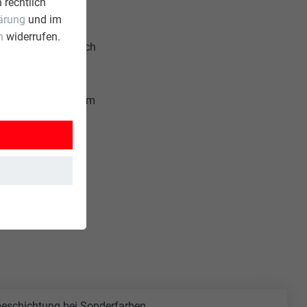
 rechtlich
h noch wenig Sinn
ärung
und im
ektur,
n
widerrufen.
immer minimalistisch
optimaler
zentration auf die
nausern, sondern um
 den Beweis, dass
achen kann“.
rbeschichtung bei Sonderfarben