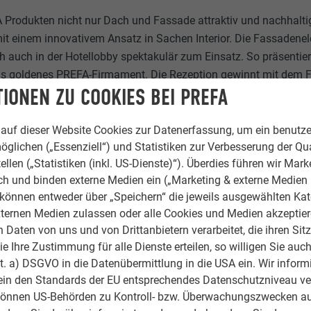
Produkten nicht nur Dach und Fassade attraktiv und nachhaltig
it einem innovativem Ansatz in Sachen Interior. Die Fassadene
 auch in der Hotellobby spektakulär zum Einsatz. So präsentiert
s goldenes PREFA-Firmament. Die Rezeption gewinnt mit dem 
IONEN ZU COOKIES BEI PREFA
w und bieten mit Paneelen von der Decke bis zum Boden eine ph
ss des Check In und Check Out. „Für uns war die Innenausstattu
h PREFA-Projektverantwortlicher Reinhold Augschöll. „Wir waren 
auf dieser Website Cookies zur Datenerfassung, um ein benutze
ekt mit der Einfachheit des Materials erzielt werden kann, einfa
öglichen („Essenziell“) und Statistiken zur Verbesserung der Qua
ellen („Statistiken (inkl. US-Dienste)“). Überdies führen wir Mark
rch und binden externe Medien ein („Marketing & externe Medien (
e können entweder über „Speichern“ die jeweils ausgewählten Ka
SMART
ternen Medien zulassen oder alle Cookies und Medien akzeptier
Daten von uns und von Drittanbietern verarbeitet, die ihren Sit
 Ihre Zustimmung für alle Dienste erteilen, so willigen Sie auch
lit. a) DSGVO in die Datenübermittlung in die USA ein. Wir inform
den noch Leder, Holz und Teppiche an Wänden, Böden und Deck
ein den Standards der EU entsprechendes Datenschutzniveau ve
lsicheren aber komfortablen Umgebung können sich Geschäftsrei
können US-Behörden zu Kontroll- bzw. Überwachungszwecken au
iness Trips konzentrieren: auf die Arbeit und das Kraft tanken f