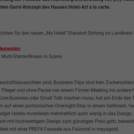
en Garni-Konzept des Hauses Hotel-Art a la carte.
ichten für den neuen „My Hotel“-Standort Olching im Landkreis 
Elementen
Multi-Sterne-Niveau in Szene.
Geschäftsaussichten sind, Business-Trips sind kein Zuckerschleck
n Flieger und ohne Pause von einem Firmen-Meeting ins andere 
Core-Business oder Small Talk machen muss, hat am Ende des 
n auf einen puritanischen Overnight-Stay in einem farblosen, f
get Hotels investieren mehrheitlich auch wenig in das Design.
uch mit hochwertigem Design zum günstigen Preis geht, beweist
iet mit einer PREFA Fassade aus Falzonal in mayagold.