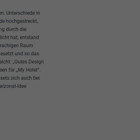
n. Unterschiede in
ade hochgestreckt,
ng durch die
icht hat, entstand
sprachigen Raum
gesetzt und so das
eicht: „Gutes Design
een für „My Hotel“.
sets sich auch bei
alzonal-Idee