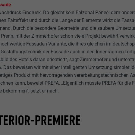
ssade
Nachdruck Eindruck. Da gleicht kein Falzonal-Paneel dem andere
inen Falteffekt und durch die Länge der Elemente wirkt die Fass
nnend. Durch die besondere Geometrie und die saubere Umsetzu
i Prenn, mit der Zimmerhofer schon viele Projekt bewährt verwirkl
 hochwertige Fassaden-Variante, die ihres gleichen im deutsch
e Gestaltungstechnik der Fassade auch in den Innenräumen fort
ld des Hotels daran orientiert“, sagt Zimmerhofer und unterstr
n. Das beweisen wir mit einer intelligenten Umsetzung simpler Id
rtiges Produkt mit hervorragenden verarbeitungstechnischen As
chnen kann, beweist PREFA. „Eigentlich müsste PREFA für die F
e bekommen“, setzt er nach.
TERIOR-PREMIERE