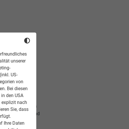
rfreundliches
lität unserer
eting-
inkl. US-
tegorien von
en. Bei diesen
z in den USA
 explizit nach
hnte Bestand haben
ieren Sie, dass
m Bruder Philipp und
rfügt.
 Vater Fritz Auer
f Ihre Daten
n zuvor als junge