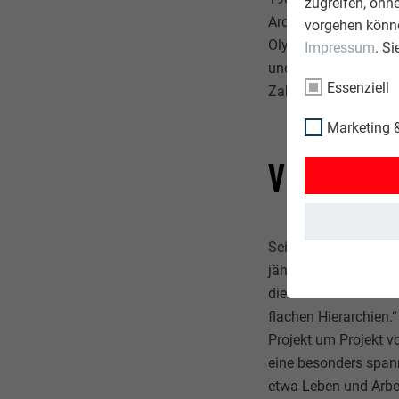
zugreifen, ohn
Architekten und Par
vorgehen könne
Olympiaanlagen in Mü
Impressum
. S
und gemeinsam ihre B
Essenziell
Zahl der Mitarbeiter 
Marketing &
VON DEUT
Seit Beginn an präg
jährlich an 40 bis 5
die Ohren. Unsere Mit
flachen Hierarchien.“
Projekt um Projekt v
eine besonders spann
etwa Leben und Arbei