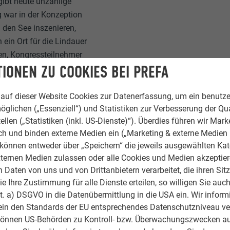
gibt heute unzählige
 war in der Konzeption
 den See inszenieren,
 ein Ort für die Lindauer
sten, Kongressteilnehmer
IONEN ZU COOKIES BEI PREFA
auf dieser Website Cookies zur Datenerfassung, um ein benutze
öglichen („Essenziell“) und Statistiken zur Verbesserung der Qua
ellen („Statistiken (inkl. US-Dienste)“). Überdies führen wir Mark
rch und binden externe Medien ein („Marketing & externe Medien (
 GUT ALTERN
e können entweder über „Speichern“ die jeweils ausgewählten Ka
ternen Medien zulassen oder alle Cookies und Medien akzeptier
Daten von uns und von Drittanbietern verarbeitet, die ihren Sit
 Ihre Zustimmung für alle Dienste erteilen, so willigen Sie auch
rundkonzeption ist bewusst robust. Das Objekt muss für Jahrze
lit. a) DSGVO in die Datenübermittlung in die USA ein. Wir inform
rn können“, unterstreicht Moritz Auer, der gemeinsam mit seine
ein den Standards der EU entsprechendes Datenschutzniveau ve
chaftern das Architekturbüro leitet. Auer Weber wurde von Moritz‘
können US-Behörden zu Kontroll- bzw. Überwachungszwecken au
einem Partner Carlo Weber in Stuttgart gegründet. Beide hatte