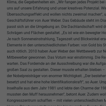
Klima, die Gegebenheiten ein. „Wir fangen jedes Projekt bei
uns auf unsere Erfahrung und unser kreatives Potenzial. Wi
Überraschungseffekt und wollen nichts zweimal machen“, un
Geschäftsführer von Auer Weber. Das Gebäude steht im Dialo
passt sich an die Umgebung an. Die Dachlandschaft wird d
Schrägen und Flächen gestaltet. „Es ist wie ein bewegter Hor
Je nach Sonneneinstrahlung, Tageszeit und Blickwinkel ers
Elemente in den unterschiedlichsten Farben: von Gold bi
auch rötlich. 2010 haben Auer Weber den Wettbewerb zur 
Mitbewerber gewonnen. Das Votum war einstimmig. Die Real
warten. Das Fordernde an der Ausschreibung war die Aufga
großen Saal zu gestalten. Dieser musste erhalten bleiben –
der Nobelpreisträger von enormer Wichtigkeit. „Der bestehe
besetzt und hat eine hohe Identifikationskraft“, so Auer. Ur
Inselhalle aus dem Jahr 1981 und lebte den Charme der 198
mussten den Muff herausnehmen“, betont Auer. Zudem wol
Kongresszentrum schaffen – mit vielen unterschiedlichen M