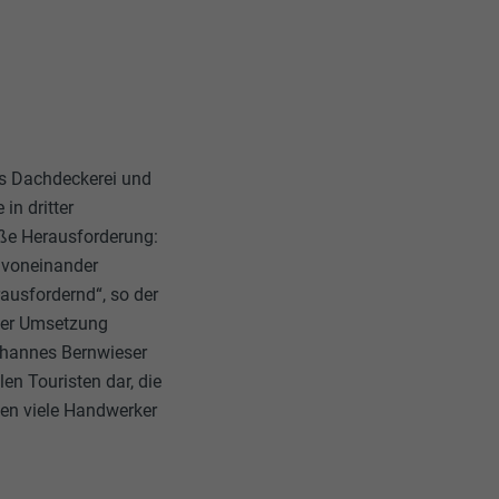
ls Dachdeckerei und
in dritter
oße Herausforderung:
g voneinander
rausfordernd“, so der
 der Umsetzung
Johannes Bernwieser
en Touristen dar, die
gen viele Handwerker