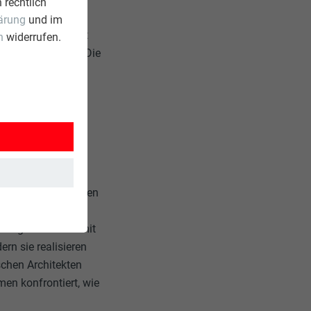
 rechtlich
zung der
ärung
und im
bstständig gemacht
n
widerrufen.
ibt es bis heute. Die
rbüros. „Wir nehmen
nsam die Nächte um
 kollegiales Team mit
ern sie realisieren
schen Architekten
en konfrontiert, wie