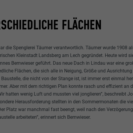
SCHIEDLICHE FLÄCHEN
ar die Spenglerei Täumer verantwortlich. Täumer wurde 1908 a
yrischen Kleinstadt Landsberg am Lech gegründet. Heute wird sie 
nnes Bernwieser geführt. Das neue Dach in Lindau war eine gr
edliche Flächen, die sich alle in Neigung, Größe und Ausrichtun
Baustelle, die nicht von der Stange ist, ist immer erst einmal he
er. Aber mit dem richtigen Plan konnte rasch und effizient an
Wir hatten wenig Luft und mussten viel jonglieren“, beschreibt 
sondere Herausforderung stellten in den Sommermonaten die viel
Der Platz war manchmal fast beengt, weil nach den Verzögerun
austelle arbeiteten“, erinnert sich Bernwieser.