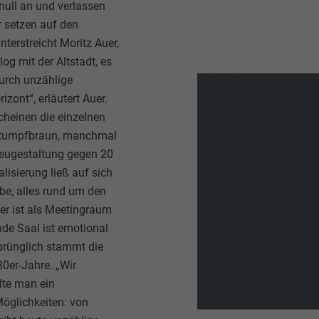
 null an und verlassen
r setzen auf den
terstreicht Moritz Auer,
g mit der Altstadt, es
urch unzählige
izont“, erläutert Auer.
cheinen die einzelnen
s Stumpfbraun, manchmal
Neugestaltung gegen 20
isierung ließ auf sich
be, alles rund um den
 er ist als Meetingraum
nde Saal ist emotional
sprünglich stammt die
0er-Jahre. „Wir
lte man ein
öglichkeiten: von