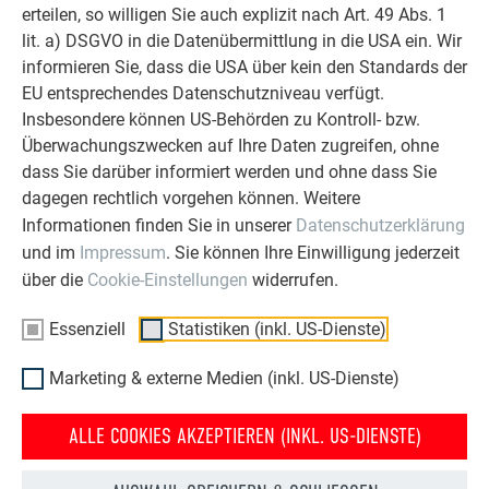
erteilen, so willigen Sie auch explizit nach Art. 49 Abs. 1
lit. a) DSGVO in die Datenübermittlung in die USA ein. Wir
Wandschindel
informieren Sie, dass die USA über kein den Standards der
EU entsprechendes Datenschutzniveau verfügt.
Wandraute 20 × 20
Insbesondere können US-Behörden zu Kontroll- bzw.
Überwachungszwecken auf Ihre Daten zugreifen, ohne
Wandraute 29 × 29
dass Sie darüber informiert werden und ohne dass Sie
dagegen rechtlich vorgehen können. Weitere
Wandraute 44 × 44
Informationen finden Sie in unserer
Datenschutzerklärung
und im
Impressum
. Sie können Ihre Einwilligung jederzeit
Raute klein
über die
Cookie-Einstellungen
widerrufen.
Fassadenpaneel FX.12
Essenziell
Statistiken (inkl. US-Dienste)
PREFABOND Aluminium
Marketing & externe Medien (inkl. US-Dienste)
Verbundplatte
ALLE COOKIES AKZEPTIEREN (INKL. US-DIENSTE)