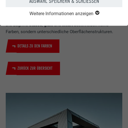
AUSWAHL SPEICHERN & SCHLIESSEN
HANDELT ES SICH BEI STUCCO, GLATT UND
LINIERT UM FARBEN?
Weitere Informationen anzeigen
Die Begriffe
stucco
,
glatt
und
liniert
beschreiben keine
Farben, sondern unterschiedliche Oberflächenstrukturen.
DETAILS ZU DEN FARBEN
ZURÜCK ZUR ÜBERSICHT