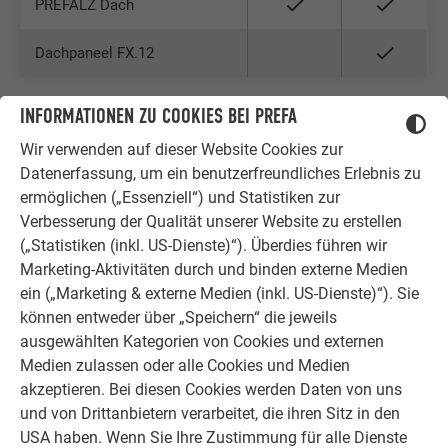
PREFALZ Dach
Dachpaneel FX.12
INFORMATIONEN ZU COOKIES BEI PREFA
FASSADE
Wir verwenden auf dieser Website Cookies zur
Datenerfassung, um ein benutzerfreundliches Erlebnis zu
ermöglichen („Essenziell“) und Statistiken zur
PRODUKT
STUCCO
GLATT
LINIERT
Verbesserung der Qualität unserer Website zu erstellen
(„Statistiken (inkl. US-Dienste)“). Überdies führen wir
PREFALZ Fassade
Marketing-Aktivitäten durch und binden externe Medien
ein („Marketing & externe Medien (inkl. US-Dienste)“). Sie
Sidings bis Baubreite 200
können entweder über „Speichern“ die jeweils
ausgewählten Kategorien von Cookies und externen
Sidings ab Baubreite 300
Medien zulassen oder alle Cookies und Medien
akzeptieren. Bei diesen Cookies werden Daten von uns
Siding.X
und von Drittanbietern verarbeitet, die ihren Sitz in den
USA haben. Wenn Sie Ihre Zustimmung für alle Dienste
Siding perforiert