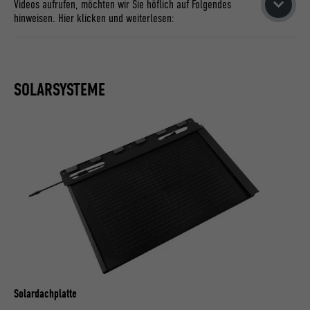
Videos aufrufen, möchten wir Sie höflich auf Folgendes
hinweisen. Hier klicken und weiterlesen:
1. Die in den Videos dargestellten Anleitungen und
Empfehlungen dienen lediglich als Vorschläge und erheben
keinen Anspruch auf verbindliche Regeln. Es ist wichtig zu
SOLARSYSTEME
beachten, dass diese Informationen unvollständig, veraltet,
ungenau oder fehlerhaft sein könnten. Zudem
berücksichtigen sie möglicherweise nicht die individuellen
Gegebenheiten Ihres Vorhabens.
2. Wir behalten uns das Recht vor, die Videos jederzeit ohne
gesonderte Ankündigung teilweise oder vollständig zu
verändern, Teile zu entfernen oder sie gänzlich einzustellen.
3. Die in den Videos vermittelten Informationen entbinden
Sie nicht von der Verantwortung, ausschließlich qualifizierte
Fachkräfte mit der fachgerechten Montage oder Verlegung
unserer Produkte zu beauftragen.
Solardachplatte
4. Es ist wichtig zu betonen, dass die im Rahmen der