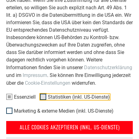
USA haben. Wenn Sie Ihre Zustimmung für alle Dienste
Dachraute 44 × 44
erteilen, so willigen Sie auch explizit nach Art. 49 Abs. 1
lit. a) DSGVO in die Datenübermittlung in die USA ein. Wir
ZU DEN VIDEOS
informieren Sie, dass die USA über kein den Standards der
EU entsprechendes Datenschutzniveau verfügt.
Insbesondere können US-Behörden zu Kontroll- bzw.
Überwachungszwecken auf Ihre Daten zugreifen, ohne
dass Sie darüber informiert werden und ohne dass Sie
dagegen rechtlich vorgehen können. Weitere
Informationen finden Sie in unserer
Datenschutzerklärung
und im
Impressum
. Sie können Ihre Einwilligung jederzeit
über die
Cookie-Einstellungen
widerrufen.
Essenziell
Statistiken (inkl. US-Dienste)
Marketing & externe Medien (inkl. US-Dienste)
Dachpaneel FX.12
ALLE COOKIES AKZEPTIEREN (INKL. US-DIENSTE)
ZU DEN VIDEOS