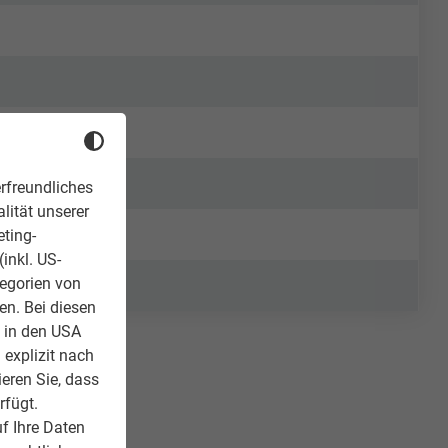
rfreundliches
lität unserer
eting-
inkl. US-
tegorien von
en. Bei diesen
z in den USA
 explizit nach
ieren Sie, dass
rfügt.
f Ihre Daten