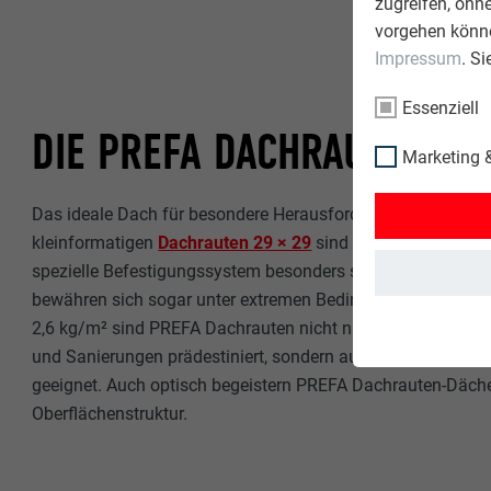
zugreifen, ohn
vorgehen könne
Impressum
. S
Essenziell
DIE PREFA DACHRAUTE
Marketing &
Das ideale Dach für besondere Herausforderungen: Die ext
kleinformatigen
Dachrauten 29 × 29
sind durch die Falz-in
spezielle Befestigungssystem besonders sturmsicher und 
bewähren sich sogar unter extremen Bedingungen. Mit ihr
2,6 kg/m² sind PREFA Dachrauten nicht nur für den Einsat
und Sanierungen prädestiniert, sondern auch optimal für in
geeignet. Auch optisch begeistern PREFA Dachrauten-Dächer
Oberflächenstruktur.