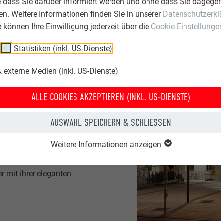
e dass Sie darüber informiert werden und ohne dass Sie dagegen
n. Weitere Informationen finden Sie in unserer
Datenschutzerkl
ie können Ihre Einwilligung jederzeit über die
Cookie-Einstellunge
Statistiken (inkl. US-Dienste)
 externe Medien (inkl. US-Dienste)
ALLE COOKIES AKZEPTIEREN (INKL. US-DIENSTE)
rem robusten,
-Falz-Technik und das
AUSWAHL SPEICHERN & SCHLIESSEN
witterungsbeständig und
em geringen Gewicht von
Weitere Informationen anzeigen
z bei Neueindeckungen
takte alte Dachstühle
 mit ihrer eleganten