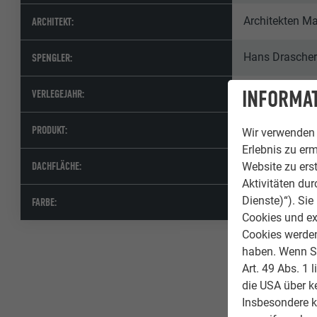
Architekten M
ARCHITEKT:
Hans Drasche
SPENGLER:
INFORMAT
2010
VERLEGEJAHR:
PREFA Dachrau
PRODUKT:
Wir verwenden 
Erlebnis zu erm
2000 m²
DACHFLÄCHE:
Website zu erst
Aktivitäten du
Dienste)“). Si
Anthrazit
FARBE:
Cookies und ex
Cookies werden 
haben. Wenn Sie
Art. 49 Abs. 1 
die USA über k
Insbesondere 