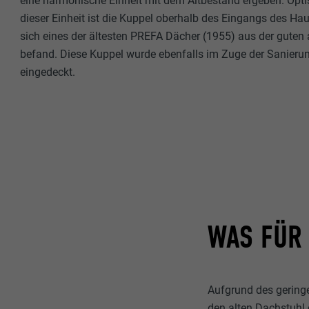
eine harmonische Einheit mit dem Altbestand ergeben. Opti
dieser Einheit ist die Kuppel oberhalb des Eingangs des Ha
sich eines der ältesten PREFA Dächer (1955) aus der guten
befand. Diese Kuppel wurde ebenfalls im Zuge der Sanieru
eingedeckt.
WAS FÜR 
Aufgrund des gering
den alten Dachstuhl 