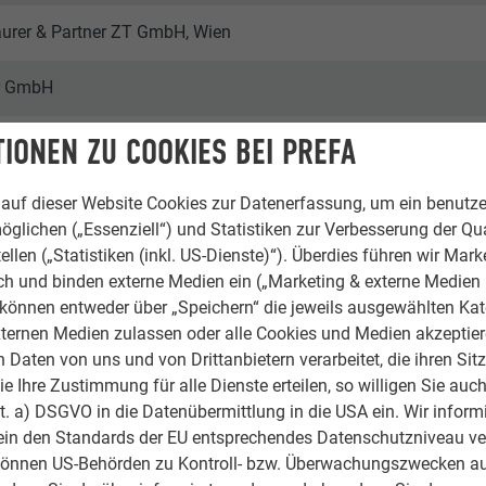
aurer & Partner ZT GmbH, Wien
r GmbH
IONEN ZU COOKIES BEI PREFA
te 29 × 29
auf dieser Website Cookies zur Datenerfassung, um ein benutze
öglichen („Essenziell“) und Statistiken zur Verbesserung der Qua
ellen („Statistiken (inkl. US-Dienste)“). Überdies führen wir Mark
rch und binden externe Medien ein („Marketing & externe Medien (
e können entweder über „Speichern“ die jeweils ausgewählten Ka
ternen Medien zulassen oder alle Cookies und Medien akzeptier
Daten von uns und von Drittanbietern verarbeitet, die ihren Sit
 Ihre Zustimmung für alle Dienste erteilen, so willigen Sie auch
lit. a) DSGVO in die Datenübermittlung in die USA ein. Wir inform
ein den Standards der EU entsprechendes Datenschutzniveau ve
können US-Behörden zu Kontroll- bzw. Überwachungszwecken au