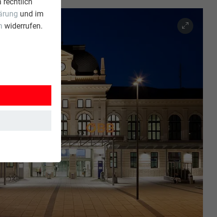
 rechtlich
ärung
und im
n
widerrufen.