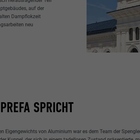
sch herausragender Teil
uptgebäudes, auf der
 alten Dampflokzeit
ngsarbeiten neu
PREFA SPRICHT
en Eigengewichts von Aluminium war es dem Team der Spengler
der Kuppel, der sich in einem tadellosen Zustand präsentierte,