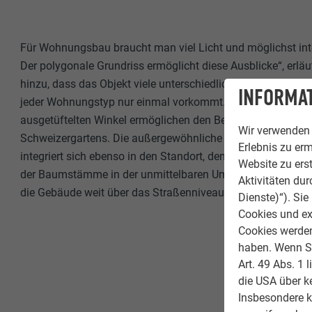
Für Wohnungsbau braucht man viel Licht und möglichst int
Der polygonale Grundriss ermöglicht diese Ausblicke“, erlä
hinzu, dass das Objekt viele unterschiedliche Wohnungstyp
INFORMAT
jeder Wohnungstyp nur einmal vorkommt. Die raumhohen F
ausgetüftelten Winkel ermöglichen den Bezug zur Stadt un
Wir verwenden 
Schweizergartens. Die außergewöhnliche Säulenkonstrukti
Erlebnis zu erm
integriert sich ebenso in den Standort, denn sie spiegelt al
Website zu erst
der Baumstämme in der unmittelbaren Umgebung wider. Di
Aktivitäten du
die Gebäude weit über das Straßenniveau.
Dienste)“). Si
Cookies und ex
Cookies werden 
haben. Wenn Sie
Art. 49 Abs. 1 
die USA über k
Insbesondere 