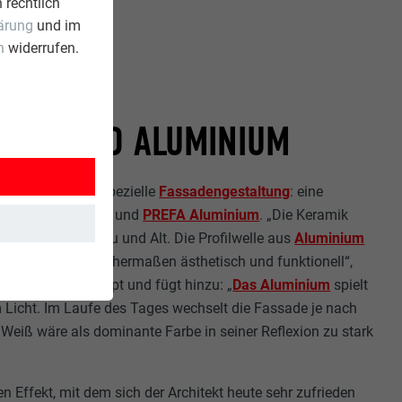
 rechtlich
ärung
und im
n
widerrufen.
GLAS UND ALUMINIUM
ter schafft die spezielle
Fassadengestaltung
: eine
 Keramikelementen und
PREFA Aluminium
. „Die Keramik
sfeld zwischen Neu und Alt. Die Profilwelle aus
Aluminium
ch und sind gleichermaßen ästhetisch und funktionell“,
 Fassadenkonzept und fügt hinzu: „
Das Aluminium
spielt
 Licht. Im Laufe des Tages wechselt die Fassade je nach
 Weiß wäre als dominante Farbe in seiner Reflexion zu stark
en Effekt, mit dem sich der Architekt heute sehr zufrieden