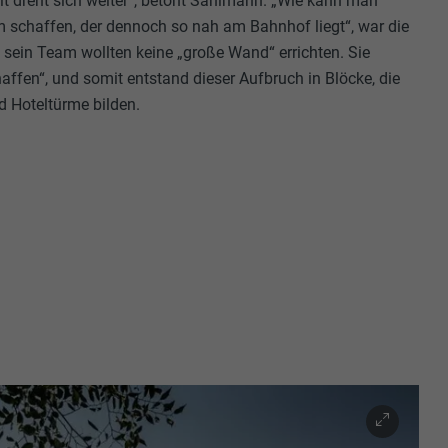
elt dreht sich weiter“, betont Sahlmann. „Wie kann man
 schaffen, der dennoch so nah am Bahnhof liegt“, war die
sein Team wollten keine „große Wand“ errichten. Sie
affen“, und somit entstand dieser Aufbruch in Blöcke, die
d Hoteltürme bilden.