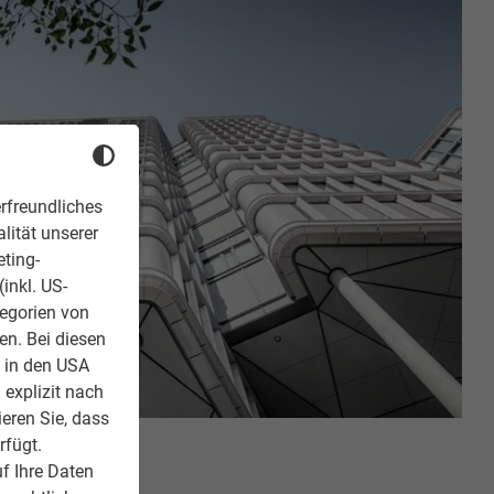
rfreundliches
lität unserer
eting-
inkl. US-
tegorien von
en. Bei diesen
z in den USA
 explizit nach
ieren Sie, dass
rfügt.
f Ihre Daten