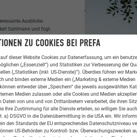
eressante Ausblicke.
utert Sahlmann und fügt
en bietet, aber dennoch
IONEN ZU COOKIES BEI PREFA
enster und die
d die Einbindung des
auf dieser Website Cookies zur Datenerfassung, um ein benutze
on des Gebäudes
öglichen („Essenziell“) und Statistiken zur Verbesserung der Qua
s Säulenwald das Motiv
ellen („Statistiken (inkl. US-Dienste)“). Überdies führen wir Mark
ese Säulen heben dabei
rch und binden externe Medien ein („Marketing & externe Medien (
e können entweder über „Speichern“ die jeweils ausgewählten Ka
ternen Medien zulassen oder alle Cookies und Medien akzeptier
Daten von uns und von Drittanbietern verarbeitet, die ihren Sit
 Ihre Zustimmung für alle Dienste erteilen, so willigen Sie auch
lit. a) DSGVO in die Datenübermittlung in die USA ein. Wir inform
ein den Standards der EU entsprechendes Datenschutzniveau ve
können US-Behörden zu Kontroll- bzw. Überwachungszwecken au