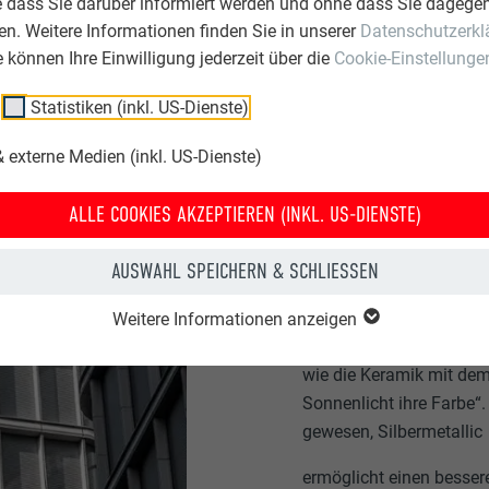
e dass Sie darüber informiert werden und ohne dass Sie dagegen
n. Weitere Informationen finden Sie in unserer
Datenschutzerkl
ie können Ihre Einwilligung jederzeit über die
Cookie-Einstellunge
Statistiken (inkl. US-Dienste)
KERAMIK, 
 externe Medien (inkl. US-Dienste)
ALLE COOKIES AKZEPTIEREN (INKL. US-DIENSTE)
Den hochwertigen Charak
Kombination aus Glas,
AUSWAHL SPEICHERN & SCHLIESSEN
steht für das Spannung
geben den eleganten Tou
Weitere Informationen anzeigen
beschreibt Sahlmann das
wie die Keramik mit dem
Sonnenlicht ihre Farbe“.
gewesen, Silbermetallic
ermöglicht einen besser