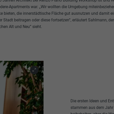
0 Jahren Architekt bei Renzo Piano Building Workshop ist und ver
ere-Apartments war. „Wir wollten die Umgebung miteinbeziehen,
e bieten, die innerstädtische Fläche gut ausnutzen und damit e
 Stadt beitragen oder diese fortsetzen“, erläutert Sahlmann, de
hen Alt und Neu“ sieht.
Die ersten Ideen und Ent
stammen aus dem Jahr 2