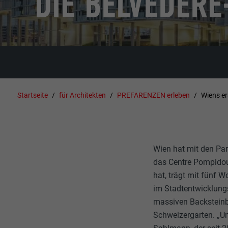
DIE BELVEDER
Startseite
für Architekten
PREFARENZEN erleben
Wiens er
Wien hat mit den Par
das Centre Pompidou
hat, trägt mit fünf
im Stadtentwicklung
massiven Backsteinb
Schweizergarten. „Un