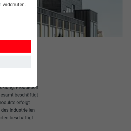
n
widerrufen.
cklung, Produktion
gesamt beschäftigt
rodukte erfolgt
des Industriellen
rten beschäftigt.