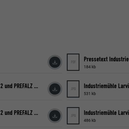
Pressetext Industri
PDF
184 kb
Industriemühle Larvik mit Fassadenpaneel FX.12 und PREFALZ (JPG) © Croce & Wir
JPG
531 kb
Industriemühle Larvik mit Fassadenpaneel FX.12 und PREFALZ (JPG) © Croce & Wir
JPG
486 kb