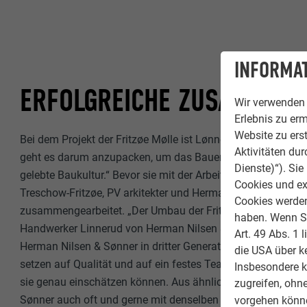
INFORMAT
ERFOLGREICHE ZUSAMMENA
Wir verwenden 
Erlebnis zu erm
Website zu erst
Bei dem Projekt der Fritzøe Mølle ist Lønnebakke Tennebø 
Aktivitäten du
geht es darum anzupacken, um das Bauen für die eigene St
Dienste)“). Si
gelebte Baukultur.“ Bevor sie mit der Arbeit an der Mühle b
Cookies und ex
Treschow-Fritzøe, PV arkitekter und Herman Nilsen & Sønne
Cookies werden 
zusammengearbeitet. „Der Umbau der Fritzøe Mølle ist spek
haben. Wenn Sie
Handwerker Linnerud von Herman Nilsen & Sønner betont. Er
Art. 49 Abs. 1 
Herman Nilsen & Sønner in dritter Generation gemeinsam mi
die USA über k
setzen auf Qualität und auf ein festes Team von Handwerke
Insbesondere 
sie genau einschätzen können. Aus ähnlichen Gründen bau
zugreifen, ohn
Sønner auch oft und gerne mit denselben Architekten und 
vorgehen könne