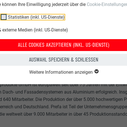
ie können Ihre Einwilligung jederzeit über die
Cookie-Einstellunge
Statistiken (inkl. US-Dienste)
 externe Medien (inkl. US-Dienste)
ALLE COOKIES AKZEPTIEREN (INKL. US-DIENSTE)
AUSWAHL SPEICHERN & SCHLIESSEN
Weitere Informationen anzeigen
produkte GmbH ist europaweit seit über 75 Jahren mit der Entwi
 Dach- und Fassadensystemen aus Aluminium erfolgreich. Ins
d 640 Mitarbeiter. Die Produktion der über 5.000 hochwertigen P
terreich und Deutschland. Prefa ist Teil der Unternehmensgruppe 
 die weltweit über 9.000 Mitarbeiter in über 45 Produktionsstando