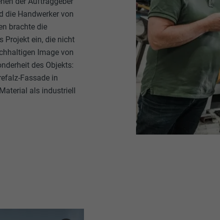
tehen der Auftraggeber
nd die Handwerker von
n brachte die
Projekt ein, die nicht
chhaltigen Image von
onderheit des Objekts:
refalz-Fassade in
aterial als industriell