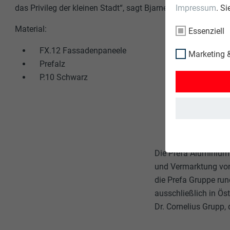
das Privileg der kleinen Stadt“, sagt Bjarne Linnerud.
Impressum
. S
Material:
Essenziell
FX.12 Fassadenpaneele
Marketing &
Prefalz
P.10 Schwarz
Die Prefa Aluminium
und Vermarktung von
die Prefa Gruppe run
ausschließlich in Ös
Dr. Cornelius Grupp,