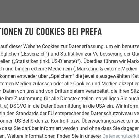
IONEN ZU COOKIES BEI PREFA
RBEIT
auf dieser Website Cookies zur Datenerfassung, um ein benutze
öglichen („Essenziell“) und Statistiken zur Verbesserung der Qua
ellen („Statistiken (inkl. US-Dienste)“). Überdies führen wir Mark
Folgendes wichtig: „Da
rch und binden externe Medien ein („Marketing & externe Medien (
adt und um langfristig
e können entweder über „Speichern“ die jeweils ausgewählten Ka
egannen, hatten
ternen Medien zulassen oder alle Cookies und Medien akzeptier
r bereits mehrfach
Daten von uns und von Drittanbietern verarbeitet, die ihren Sit
takulär“, wie
 Ihre Zustimmung für alle Dienste erteilen, so willigen Sie auch
 führt die Firma
lit. a) DSGVO in die Datenübermittlung in die USA ein. Wir inform
t seinem Bruder. Sie
ein den Standards der EU entsprechendes Datenschutzniveau ve
rn, deren Fähigkeiten
können US-Behörden zu Kontroll- bzw. Überwachungszwecken au
en Herman Nilsen &
e dass Sie darüber informiert werden und ohne dass Sie dagegen
Auftraggebern. „Das wäre
n. Weitere Informationen finden Sie in unserer
Datenschutzerkl