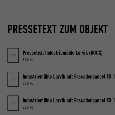
PRESSETEXT ZUM OBJEKT
Pressetext Industriemühle Larvik (DOCX)
DOCX
866 kb
JPG
579 kb
JPG
288 kb