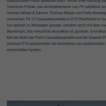
baukulturelle Praxis bedeuten kann. Hinter ihrer Planung s
Treschow-Fritzøe, das Architektenteam von PV arkitekter u
Herman Nilsen & Sønner. Thomas Nilsen von Prefa Norwege
schwarzen FX.12 Fassadenpaneele in P.10 Oberfläche in das 
nur optisch zu Norwegen passen, sondern auch mit dem na
Aluminium, das verlustfrei recycelbar ist, punkten. Eine Bes
Mit der Wahl der Prefa Fassadenpaneele und der linearen P
Schwarz P.10 präsentieren die Architekten ein traditionelles M
entwickeltes System.