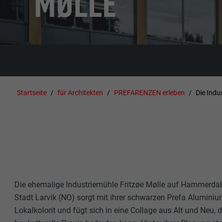
MØLLE
Startseite
für Architekten
PREFARENZEN erleben
Die Indu
Die ehemalige Industriemühle Fritzøe Mølle auf Hammerdale
Stadt Larvik (NO) sorgt mit ihrer schwarzen Prefa Aluminiu
Lokalkolorit und fügt sich in eine Collage aus Alt und Neu, d