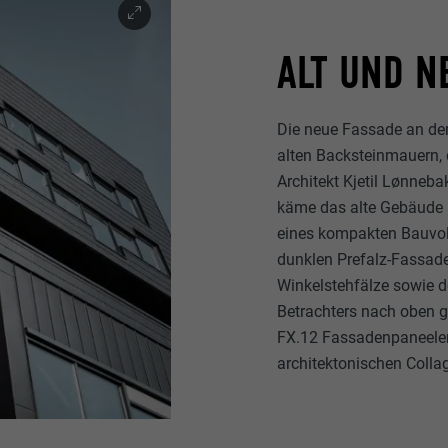
ALT UND N
Die neue Fassade an der 
alten Backsteinmauern, 
Architekt Kjetil Lønneba
käme das alte Gebäude 
eines kompakten Bauvol
dunklen Prefalz-Fassade
Winkelstehfälze sowie d
Betrachters nach oben g
FX.12 Fassadenpaneelen 
architektonischen Colla