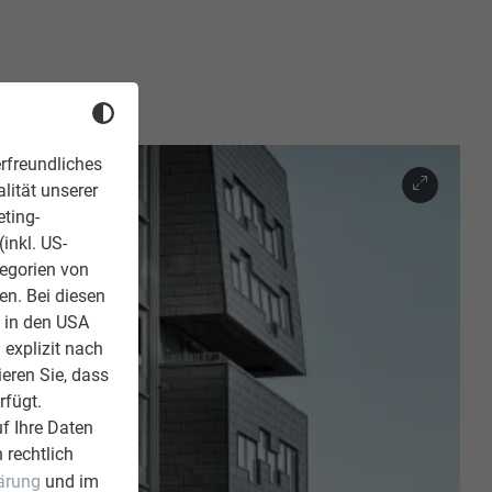
rfreundliches
lität unserer
eting-
inkl. US-
tegorien von
en. Bei diesen
z in den USA
 explizit nach
ieren Sie, dass
rfügt.
f Ihre Daten
 rechtlich
ärung
und im