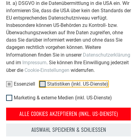
Alles begann mit dem Verkauf des ersten
PREFA Produkts in
lit. a) DSGVO in die Datenübermittlung in die USA ein. Wir
Polen
, einer Dachplatte für einen großen Eissalon in
informieren Sie, dass die USA über kein den Standards der
Nałęczów. In einer einjährigen Kooperation mit dem
EU entsprechendes Datenschutzniveau verfügt.
Großhändler erkannte man bei PREFA in Österreich das
Insbesondere können US-Behörden zu Kontroll- bzw.
Marktpotential und beschloss 2005 eine eigene
Überwachungszwecken auf Ihre Daten zugreifen, ohne
Niederlassung in Polen zu gründen. PREFA war aber noch
dass Sie darüber informiert werden und ohne dass Sie
nicht bei der Bevölkerung angekommen, als die
dagegen rechtlich vorgehen können. Weitere
Niederlassung 2005 in Warschau eröffnete: Man kannte
Informationen finden Sie in unserer
Datenschutzerklärung
Aluminiumdächer, doch Metall hatte für viele einen negativen
und im
Impressum
. Sie können Ihre Einwilligung jederzeit
Beigeschmack, da man es mit farblosem Blech assoziierte,
über die
Cookie-Einstellungen
widerrufen.
das leicht bricht. „Dass es sich bei unserem Aluminium um
ein hochqualitatives Material mit einer speziellen
Essenziell
Statistiken (inkl. US-Dienste)
Beschichtung handelt, mussten wir erst in die Köpfe der
Leute bringen. Wir sind auf Architekten zugegangen, haben
Marketing & externe Medien (inkl. US-Dienste)
Seminare angeboten und nach und nach hat sich die Qualität
dann einfach durchgesetzt“, erklärt Jarosław Żyła. Heute hat
ALLE COOKIES AKZEPTIEREN (INKL. US-DIENSTE)
sich das Blatt sichtlich gewendet: In den letzten Jahren hat
man den Markt ausgeweitet und bis zu 1000 m² große
AUSWAHL SPEICHERN & SCHLIESSEN
Investitionen an Land gezogen – ein großer Sprung vom