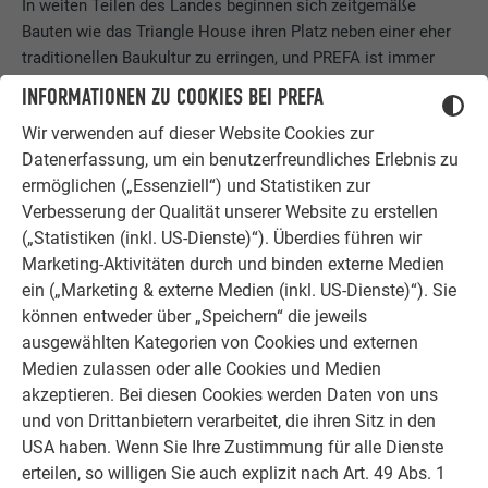
In weiten Teilen des Landes beginnen sich zeitgemäße
Bauten wie das Triangle House ihren Platz neben einer eher
traditionellen Baukultur zu erringen, und PREFA ist immer
wieder dabei. „Zurzeit kommen die meisten gewerblichen
INFORMATIONEN ZU COOKIES BEI PREFA
Anfragen aus bergigen Regionen oder meeresnahen Orten
Wir verwenden auf dieser Website Cookies zur
und betreffen hauptsächlich Sport- und Freizeitanlagen,
Datenerfassung, um ein benutzerfreundliches Erlebnis zu
während Einzelinvestitionen hauptsächlich in größeren
ermöglichen („Essenziell“) und Statistiken zur
Städten und in der Nähe von Metropolen stattfinden. Das
Verbesserung der Qualität unserer Website zu erstellen
verwendete Material unterscheidet sich stark von Region zu
(„Statistiken (inkl. US-Dienste)“). Überdies führen wir
Region: So dominieren im Süden Metalldächer, während im
Marketing-Aktivitäten durch und binden externe Medien
Norden nach wie vor viel mit Dachziegeln gearbeitet wird. Es
ein („Marketing & externe Medien (inkl. US-Dienste)“). Sie
zeigt sich auch der Trend, dass das Material, mit welchem
können entweder über „Speichern“ die jeweils
Dächer traditionell in Polen gedeckt wurden, von Metall
ausgewählten Kategorien von Cookies und externen
verdrängt wird“, erzählt uns Jarek Żyła.
Medien zulassen oder alle Cookies und Medien
akzeptieren. Bei diesen Cookies werden Daten von uns
und von Drittanbietern verarbeitet, die ihren Sitz in den
PREFA IN POLEN
USA haben. Wenn Sie Ihre Zustimmung für alle Dienste
erteilen, so willigen Sie auch explizit nach Art. 49 Abs. 1