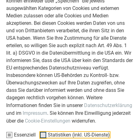
GEKOMMEN UM ZU BLEIBEN
können entweder über „Speichern“ die jeweils
ausgewählten Kategorien von Cookies und externen
Andrea Rinaldi hat an dem Projekt auch gut gefallen, dass die
Medien zulassen oder alle Cookies und Medien
Bewohner während der Sanierung ihre Wohnungen nicht
akzeptieren. Bei diesen Cookies werden Daten von uns
verlassen mussten. Innerhalb von einem Tag wurden die
und von Drittanbietern verarbeitet, die ihren Sitz in den
Blocks auf die Fenster und Balkone gesetzt, der Rest wurde
USA haben. Wenn Sie Ihre Zustimmung für alle Dienste
dann von innen in einem Zug fertiggestellt. Eine
erteilen, so willigen Sie auch explizit nach Art. 49 Abs. 1
ausgeklügelte Konstruktion: In den Modulen stecken
lit. a) DSGVO in die Datenübermittlung in die USA ein. Wir
ausschließlich Holz und Aluminium. Das Geländer an den
informieren Sie, dass die USA über kein den Standards der
Balkonen ist aus hochwertigem Edelstahl. Die Logik des
EU entsprechendes Datenschutzniveau verfügt.
zeitsparenden Verfahrens basiert auf der industriellen
Insbesondere können US-Behörden zu Kontroll- bzw.
Produktion von Fertigteilen im Off-site-Verfahren. Jeder
Überwachungszwecken auf Ihre Daten zugreifen, ohne
Fassadenblock wird in der Fabrik nach dem Schema der
dass Sie darüber informiert werden und ohne dass Sie
untenstehenden Grafik zusammengefügt. „Die Methode hat
dagegen rechtlich vorgehen können. Weitere
den besonderen Vorteil, dass sie eine sehr präzise
Informationen finden Sie in unserer
Datenschutzerklärung
Verarbeitung ermöglicht“, sagt Rinaldi. Ein wichtiger Faktor
und im
Impressum
. Sie können Ihre Einwilligung jederzeit
bei der thermischen Sanierung.
über die
Cookie-Einstellungen
widerrufen.
Essenziell
Statistiken (inkl. US-Dienste)