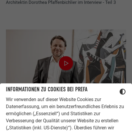
Architektin Dorothea Pfaffenbichlier im Interview - Teil 3
INFORMATIONEN ZU COOKIES BEI PREFA
Wir verwenden auf dieser Website Cookies zur
Architekt Gerhard Mirth im Interview - Teil 1
Datenerfassung, um ein benutzerfreundliches Erlebnis zu
ermöglichen („Essenziell“) und Statistiken zur
Verbesserung der Qualität unserer Website zu erstellen
(„Statistiken (inkl. US-Dienste)“). Überdies führen wir