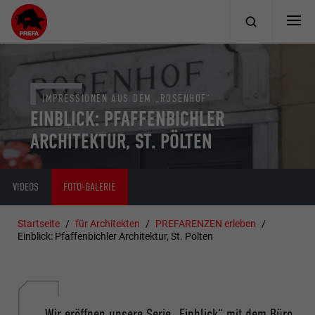
IMPRESSIONEN AUS DEM „ROSENHOF“
EINBLICK: PFAFFENBICHLER
ARCHITEKTUR, ST. PÖLTEN
VIDEOS
FOTO-GALERIE
Startseite
für Architekten
PREFARENZEN erleben
Einblick: Pfaffenbichler Architektur, St. Pölten
Wir eröffnen unsere Serie „Einblick“ mit dem Büro