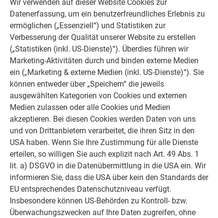
Wir verwenden auf dieser Website Cookies zur
INDUSTRIE
Datenerfassung, um ein benutzerfreundliches Erlebnis zu
ermöglichen („Essenziell“) und Statistiken zur
In Horw ist es um 2.800 m² Fassadenfläche aus über 18.300
Verbesserung der Qualität unserer Website zu erstellen
natureloxierten Aluminiumrauten gegangen, die unter
(„Statistiken (inkl. US-Dienste)“). Überdies führen wir
anderem aus Gründen des Brandschutzes nicht auf
Marketing-Aktivitäten durch und binden externe Medien
Vollschalung aufgebracht werden konnte. Detaillösungen für
ein („Marketing & externe Medien (inkl. US-Dienste)“). Sie
diese Herausforderungen konnten nur durch enge
können entweder über „Speichern“ die jeweils
Zusammenarbeit entwickelt werden. Tilla Theus betont die
ausgewählten Kategorien von Cookies und externen
Partnerschaft zwischen Architekt und Industrie. Sie scheue
Medien zulassen oder alle Cookies und Medien
sich nicht, mit den Menschen in der Produktion und an den
akzeptieren. Bei diesen Cookies werden Daten von uns
Maschinen zu sprechen, das sei der beste Weg, mehr zu
und von Drittanbietern verarbeitet, die ihren Sitz in den
erfahren und mit der immer weiterwachsenden Komplexität
USA haben. Wenn Sie Ihre Zustimmung für alle Dienste
des Baugewerbes umzugehen.
erteilen, so willigen Sie auch explizit nach Art. 49 Abs. 1
lit. a) DSGVO in die Datenübermittlung in die USA ein. Wir
Um diese Partnerschaft geht es auch Stefan Baumberger,
informieren Sie, dass die USA über kein den Standards der
Geschäftsführer der Schweizer Baumuster-Centrale Zürich.
EU entsprechendes Datenschutzniveau verfügt.
„Unser Wissen über die Produktionsprozesse, Baumaterialien
Insbesondere können US-Behörden zu Kontroll- bzw.
und die Firmen ist das eigentliche Kapital der SBCZ“, erklärt
Überwachungszwecken auf Ihre Daten zugreifen, ohne
er. Die Baumuster-Centrale wurde 1935 als Genossenschaft