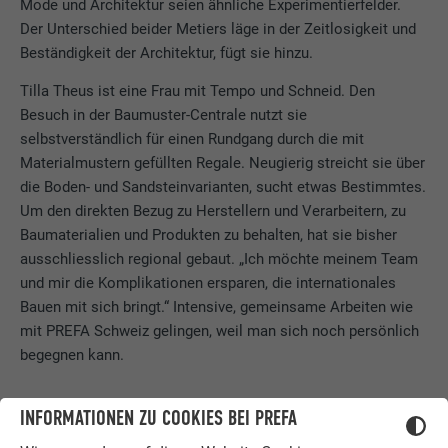
Mode und Architektur seien ähnliche Experimentierfelder.
Der Unterschied beider Metiers läge in der Zeitlosigkeit und
Beständigkeit der Architektur, fügt sie hinzu.
Tilla Theus ist eine Frau mit Tempo und Schneid. Den
Besuch in der Baumuster-Centrale nutzt sie
selbstverständlich für einen Rundgang durch die mit
Materialmustern gefüllten Regale. Neugierig streicht sie über
die Boden- und Sandsteinvarianten, sucht etwas Bestimmtes.
Um den direkten Bezug zu Herstellern und Verarbeitern, zu
Baumaterialien und Produkten zu behalten, hat sie bisher
ausschliesslich regional gebaut. „Ich möchte meinem Team
und mir die Komplikationen ersparen, die internationales
Bauen mit sich bringt.“ Intensive, gemeinsame Arbeiten wie
mit PREFA Schweiz gelingen, weil man sich noch persönlich
begegnen kann.
INFORMATIONEN ZU COOKIES BEI PREFA
PARTNERSCHAFT ZWISCHEN ARCHITEKT UND