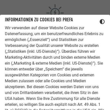
INFORMATIONEN ZU COOKIES BEI PREFA
Wir verwenden auf dieser Website Cookies zur
INTEGRIERBARE PHOTOVOLTAIK-ANLAGE
Datenerfassung, um ein benutzerfreundliches Erlebnis zu
ermöglichen („Essenziell“) und Statistiken zur
Verbinden Sie das PREFA Aluminiumdach und Solarmodule
Verbesserung der Qualität unserer Website zu erstellen
zu einem Dachelement und profitieren Sie von Ihrem eigens
(„Statistiken (inkl. US-Dienste)“). Überdies führen wir
produzierten Strom. Mehr Informationen sowie die Vorteile
Marketing-Aktivitäten durch und binden externe Medien
lesen Sie auf
PREFA Solardachplatte.
ein („Marketing & externe Medien (inkl. US-Dienste)“). Sie
können entweder über „Speichern“ die jeweils
ausgewählten Kategorien von Cookies und externen
Medien zulassen oder alle Cookies und Medien
akzeptieren. Bei diesen Cookies werden Daten von uns
und von Drittanbietern verarbeitet, die ihren Sitz in den
USA haben. Wenn Sie Ihre Zustimmung für alle Dienste
erteilen, so willigen Sie auch explizit nach Art. 49 Abs. 1
BIS ZU 40 JAHRE GARANTIE - EIN STARKES VERSPRECHEN