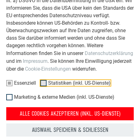
lit. a) DSGVO in die Datenübermittlung in die USA ein. Wir
40 Jahre Garantie, Aluminium als perfekter Werkstoff – die
informieren Sie, dass die USA über kein den Standards der
Vorteile liegen auf der Hand und vielleicht schon bald auf
EU entsprechendes Datenschutzniveau verfügt.
Ihrem Dach.
Insbesondere können US-Behörden zu Kontroll- bzw.
Für die PREFA Solardachplatte kommen hochqualitative
Überwachungszwecken auf Ihre Daten zugreifen, ohne
Einzelkomponenten namhafter Hersteller zum Einsatz, und
dass Sie darüber informiert werden und ohne dass Sie
das bei 25 Jahren linearer Leistungsgarantie.
dagegen rechtlich vorgehen können. Weitere
Informationen finden Sie in unserer
Datenschutzerklärung
und im
Impressum
. Sie können Ihre Einwilligung jederzeit
über die
Cookie-Einstellungen
widerrufen.
LASSEN SIE SICH VON DEN BEREITS
Essenziell
Statistiken (inkl. US-Dienste)
UMGESETZTEN PREFA DACHSYSTEMEN
INSPIRIEREN
Marketing & externe Medien (inkl. US-Dienste)
ALLE COOKIES AKZEPTIEREN (INKL. US-DIENSTE)
AUSWAHL SPEICHERN & SCHLIESSEN